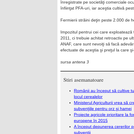
înregistrate pe societăţi comerciale oc
înfiinţat PFA-uri, iar aceştia cultivă p
Fermierii străini deţin peste 2.000 de 
Impozitul pentrui cei care exploatează 
2011, ci trebuie achitat retroactiv pe ult
ANAF, care sunt nevoiţi să facă adevărat
efectuate de aceş­tia şi preţul la care ş
sursa antena 3
Stiri asemanatoare
Românii au început să cultive tu
locul cerealelor
Ministerul Agriculturii vrea să c
subvenţiile pentru orz şi hamei
Proiecte agricole prioritare la fo
europene în 2015
A început depunerea cererilor p
subvenţii