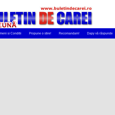
meni si Conditii
Propune o stire!
Recomandam!
Dapy vă răspunde