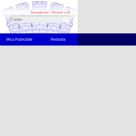
Autentificare
•
Abonati-va
Mica Publicitate
Redactia