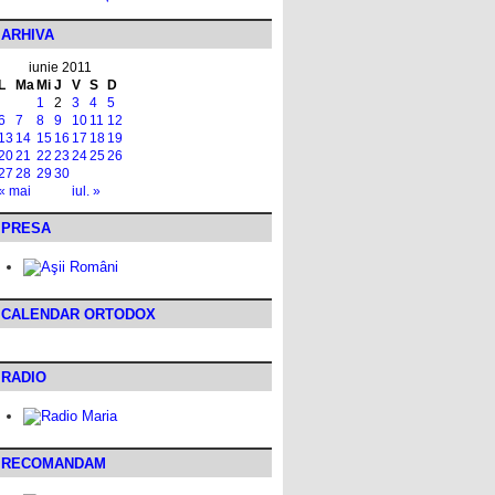
ARHIVA
iunie 2011
L
Ma
Mi
J
V
S
D
1
2
3
4
5
6
7
8
9
10
11
12
13
14
15
16
17
18
19
20
21
22
23
24
25
26
27
28
29
30
« mai
iul. »
PRESA
CALENDAR ORTODOX
RADIO
RECOMANDAM