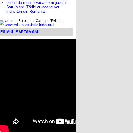
Locuri de muncă vacante în județul
Satu Mare. Țările europene vor
muncitori din România
Urmariti Buletin de Carei pe Twitter la
www.twitter.com/buletindecarei
FILMUL SAPTAMANII