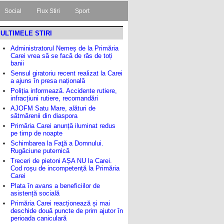
Social
Flux Stiri
Sport
ULTIMELE STIRI
Administratorul Nemeș de la Primăria
Carei vrea să se facă de râs de toți
banii
Sensul giratoriu recent realizat la Carei
a ajuns în presa națională
Poliția informează. Accidente rutiere,
infracțiuni rutiere, recomandări
AJOFM Satu Mare, alături de
sătmărenii din diaspora
Primăria Carei anunță iluminat redus
pe timp de noapte
Schimbarea la Faţă a Domnului.
Rugăciune puternică
Treceri de pietoni AȘA NU la Carei.
Cod roșu de incompetență la Primăria
Carei
Plata în avans a beneficiilor de
asistență socială
Primăria Carei reacționează și mai
deschide două puncte de prim ajutor în
perioada caniculară