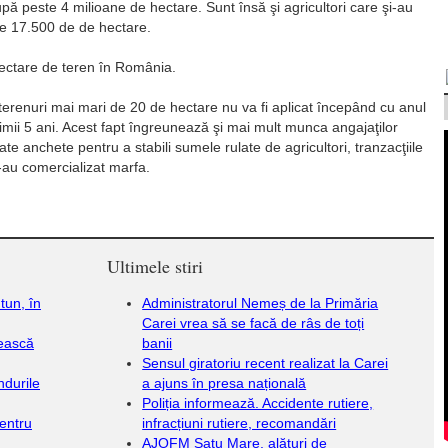
upă peste 4 milioane de hectare. Sunt însă şi agricultori care şi-au
este 17.500 de de hectare.
hectare de teren în România.
terenuri mai mari de 20 de hectare nu va fi aplicat începând cu anul
imii 5 ani. Acest fapt în­g­reu­nează şi mai mult munca an­gajaţilor
e anchete pentru a stabili sumele rulate de agri­cul­tori, tranzacţiile
i-au comercializat marfa.
Ultimele stiri
tun, în
Administratorul Nemeș de la Primăria
Carei vrea să se facă de râs de toți
rească
banii
Sensul giratoriu recent realizat la Carei
ndurile
a ajuns în presa națională
Poliția informează. Accidente rutiere,
entru
infracțiuni rutiere, recomandări
AJOFM Satu Mare, alături de