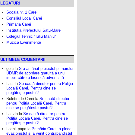
LEGATURI
Scoala nr. 1 Carei
Consiliul Local Carei
Primaria Carei
Institutia Prefectului Satu-Mare
Colegiul Tehnic "Iuliu Maniu"
Muzică Evenimente
ULTIMELE COMENTARII
gelu
la
S-a amânat proiectul primarului
UDMR de acordare gratuită a unui
imobil către o biserică adventistă
Laci
la
Se caută director pentru Poliția
Locală Carei. Pentru cine se
pregătește postul?
Buletin de Carei
la
Se caută director
pentru Poliția Locală Carei. Pentru
cine se pregătește postul?
Laszlo
la
Se caută director pentru
Poliția Locală Carei. Pentru cine se
pregătește postul?
Lochli papa
la
Primăria Carei: a plecat
evazionistul și a venit contrabandistul