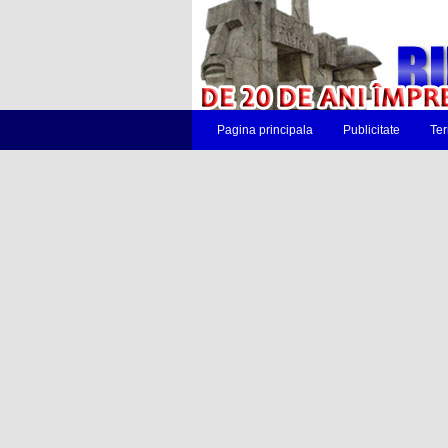
Pagina principala
Publicitate
Ter