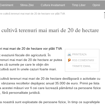
Eveniment
Stirea Zilei
Cultura Invatamant
Timp Liber
Opinii
are cultivă terenuri mai mari de 20 de hectare vor plăti TVA
cultivă terenuri mai mari de 20 de hectare
PRINTEAZA
evaziunii fiscale din agricutură. În
terenuri mai mari de 20 de hectare ar putea
RSS COMENTARII
ales că sumele pe care le obţin din
TRIMITE EMAIL
ultivă sunt în unele cazuri foarte mari.
ultivă terenuri mai mari de 20 de hectare desfăşoară o activitate cu
n vânzarea recoltelor depăşesc anual 35.000 de euro. Primii pe lista
ea acestei măsuri vor fi cei care lucrează pământul ca persoane fizice
 fără personalitate juridică.
ara noastră sunt exploata­te de persoane fizice, în timp ce suprafeţele