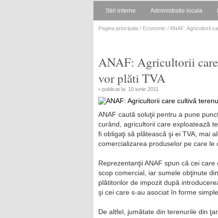
Stiri interne
Administratie locala
Pagina principala
/
Economic
/ ANAF: Agricultorii c
ANAF: Agricultorii care 
vor plăti TVA
• publicat la: 10 iunie 2011
ANAF caută soluţii pentru a pune punct 
curând, agricultorii care exploatează 
fi obligaţi să plătească şi ei TVA, mai 
comercializarea produselor pe care le c
Reprezentanţii ANAF spun că cei care c
scop comercial, iar sumele obţinute di
plătitorilor de impozit după introducer
şi cei care s-au asociat în forme simple,
De altfel, jumătate din terenurile din ţ