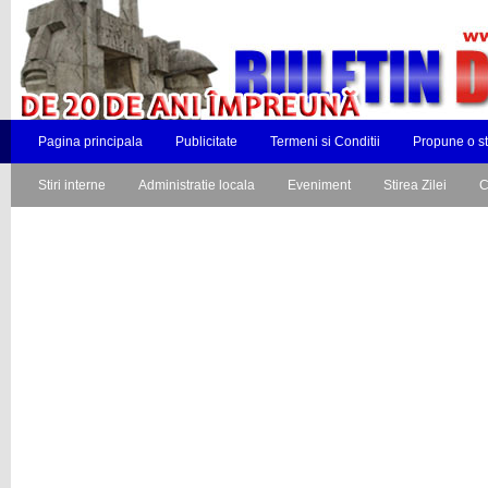
Pagina principala
Publicitate
Termeni si Conditii
Propune o st
Stiri interne
Administratie locala
Eveniment
Stirea Zilei
C