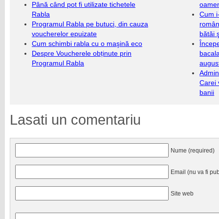
Până când pot fi utilizate tichetele
oameni
Rabla
Cum i-
Programul Rabla pe butuci, din cauza
români
voucherelor epuizate
bătăi 
Cum schimbi rabla cu o maşină eco
Încep
Despre Voucherele obținute prin
bacala
Programul Rabla
augus
Admini
Carei 
banii
Lasati un comentariu
Nume (required)
Email (nu va fi pub
Site web