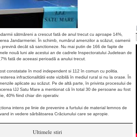
andarmii sătmăreni a crescut fată de anul trecut cu aproape 14%,
ducerea Jandarmeriei. În schimb, numărul amenzilor a scăzut, oamenii
să prevină decât să sanctioneze. Nu mai putin de 166 de fapte de
imele nouă luni ale acestui an de cadrele Inspectoratului Judetean de
7% fată de aceeasi perioadă a anului trecut.
fost constatate în mod independent si 112 în comun cu politia.
esterea infractionalitătii este vizibilă în mediul rural si nu la orase. În
amenzile aplicate au scăzut. Pe de altă parte, în privinta procesului de
nducerea IJJ Satu Mare a mentionat că în total 30 de persoane au fost
e, 40% fiind chiar din operativ.
tiona intens pe linie de prevenire a furtului de material lemnos de
r avand in vedere sărbătoarea Crăciunului care se apropie.
Ultimele stiri