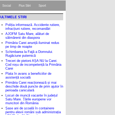
Social
Flux Stiri
Sport
ULTIMELE STIRI
Poliția informează. Accidente rutiere,
infracțiuni rutiere, recomandări
AJOFM Satu Mare, alături de
sătmărenii din diaspora
Primăria Carei anunță iluminat redus
pe timp de noapte
Schimbarea la Faţă a Domnului.
Rugăciune puternică
Treceri de pietoni AȘA NU la Carei.
Cod roșu de incompetență la Primăria
Carei
Plata în avans a beneficiilor de
asistență socială
Primăria Carei reacționează și mai
deschide două puncte de prim ajutor în
perioada caniculară
Locuri de muncă vacante în județul
Satu Mare. Țările europene vor
muncitori din România
Șase ani de școală în containere
pentru elevii români sub administrația