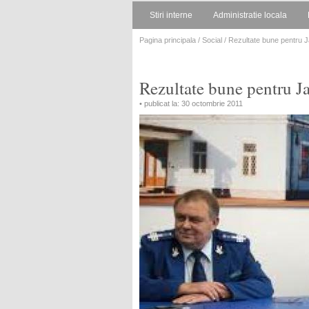
Stiri interne
Administratie locala
Pagina principala
/
Social
/ Rezultate bune pentru 
Rezultate bune pentru J
• publicat la: 30 octombrie 2011