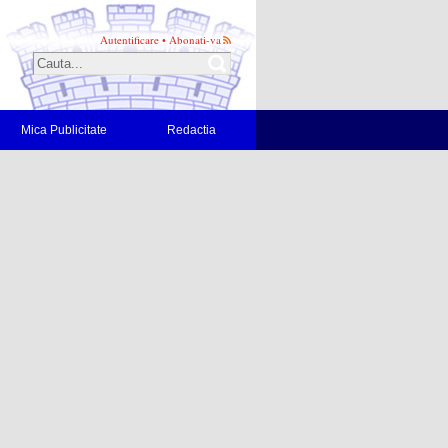
Autentificare
•
Abonati-va
Mica Publicitate
Redactia