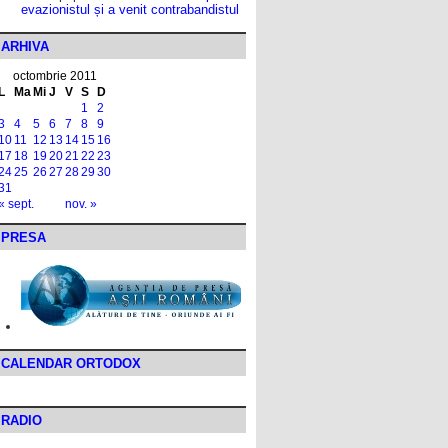
evazionistul și a venit contrabandistul
ARHIVA
octombrie 2011
L
Ma
Mi
J
V
S
D
1
2
3
4
5
6
7
8
9
10
11
12
13
14
15
16
17
18
19
20
21
22
23
24
25
26
27
28
29
30
31
« sept.
nov. »
PRESA
CALENDAR ORTODOX
RADIO