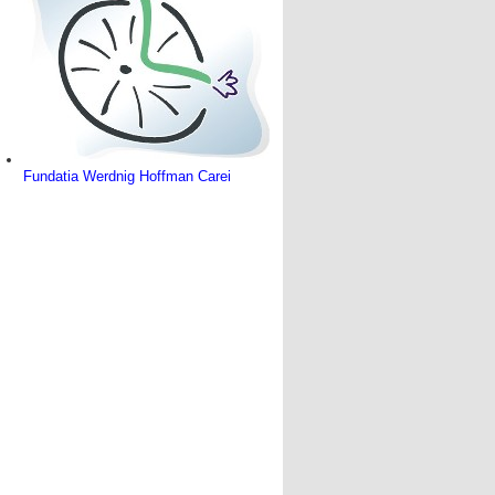
Fundatia Werdnig Hoffman Carei