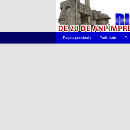
Pagina principala
Publicitate
Ter