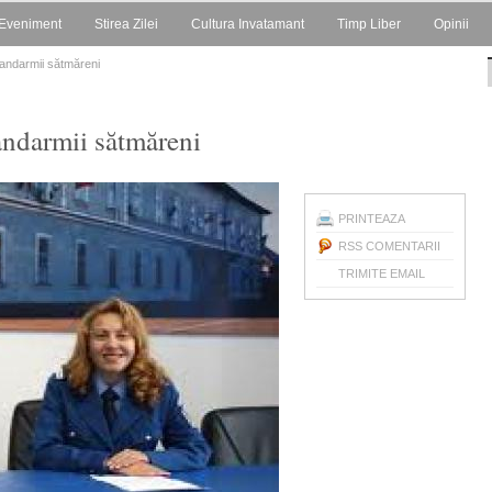
Eveniment
Stirea Zilei
Cultura Invatamant
Timp Liber
Opinii
Jandarmii sătmăreni
andarmii sătmăreni
PRINTEAZA
RSS COMENTARII
TRIMITE EMAIL