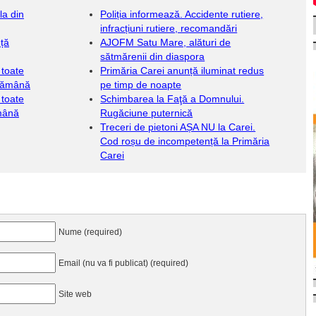
la din
Poliția informează. Accidente rutiere,
infracțiuni rutiere, recomandări
nță
AJOFM Satu Mare, alături de
sătmărenii din diaspora
 toate
Primăria Carei anunță iluminat redus
ptămână
pe timp de noapte
 toate
Schimbarea la Faţă a Domnului.
ămână
Rugăciune puternică
Treceri de pietoni AȘA NU la Carei.
Cod roșu de incompetență la Primăria
Carei
Nume (required)
Email (nu va fi publicat) (required)
Site web