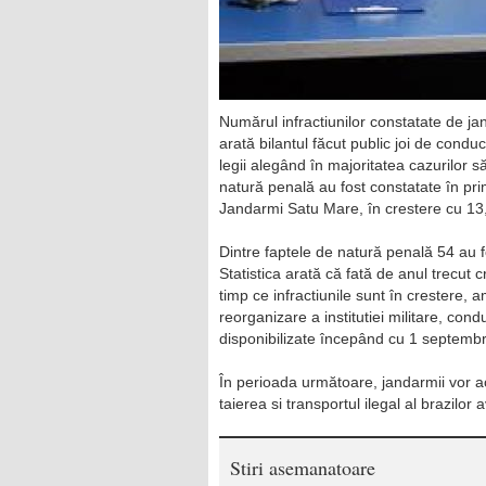
Numărul infractiunilor constatate de j
arată bilantul făcut public joi de con
legii alegând în majoritatea cazurilor 
natură penală au fost constatate în pr
Jandarmi Satu Mare, în crestere cu 13,
Dintre faptele de natură penală 54 au 
Statistica arată că fată de anul trecut cr
timp ce infractiunile sunt în crestere, 
reorganizare a institutiei militare, co
disponibilizate începând cu 1 septembri
În perioada următoare, jandarmii vor ac
taierea si transportul ilegal al brazilo
Stiri asemanatoare