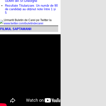
UDMR din Sf.Gheorghe
Rezultate Titularizare. Un număr de 90
de candidați au obținut note între 1 și
5
Urmariti Buletin de Carei pe Twitter la
www.twitter.com/buletindecarei
FILMUL SAPTAMANII