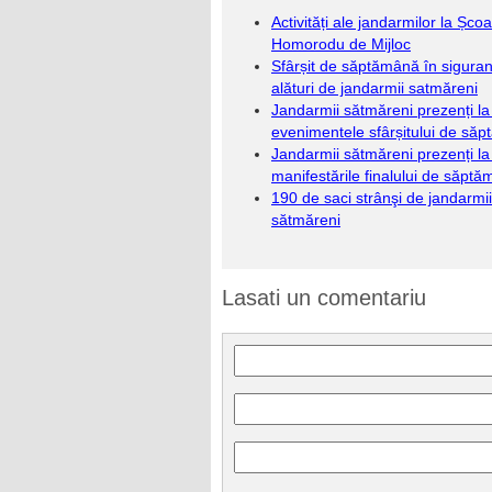
Activități ale jandarmilor la Școa
Homorodu de Mijloc
Sfârșit de săptămână în sigura
alături de jandarmii satmăreni
Jandarmii sătmăreni prezenți la
evenimentele sfârșitului de să
Jandarmii sătmăreni prezenți la
manifestările finalului de săpt
190 de saci strânşi de jandarmii
sătmăreni
Lasati un comentariu