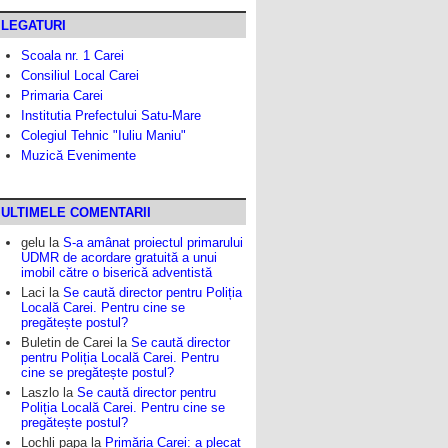
LEGATURI
Scoala nr. 1 Carei
Consiliul Local Carei
Primaria Carei
Institutia Prefectului Satu-Mare
Colegiul Tehnic "Iuliu Maniu"
Muzică Evenimente
ULTIMELE COMENTARII
gelu
la
S-a amânat proiectul primarului
UDMR de acordare gratuită a unui
imobil către o biserică adventistă
Laci
la
Se caută director pentru Poliția
Locală Carei. Pentru cine se
pregătește postul?
Buletin de Carei
la
Se caută director
pentru Poliția Locală Carei. Pentru
cine se pregătește postul?
Laszlo
la
Se caută director pentru
Poliția Locală Carei. Pentru cine se
pregătește postul?
Lochli papa
la
Primăria Carei: a plecat