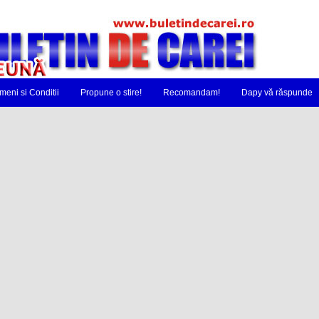
meni si Conditii
Propune o stire!
Recomandam!
Dapy vă răspunde