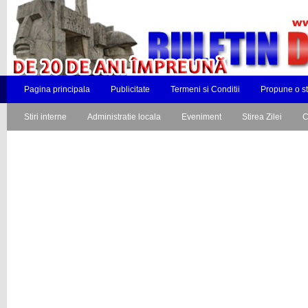
Pagina principala
Publicitate
Termeni si Conditii
Propune o st
Stiri interne
Administratie locala
Eveniment
Stirea Zilei
C