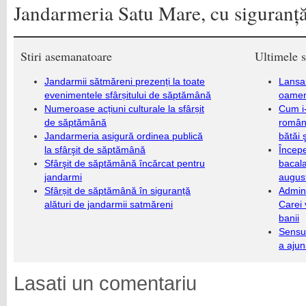
Jandarmeria Satu Mare, cu siguranță,
Stiri asemanatoare
Ultimele s
Jandarmii sătmăreni prezenți la toate
Lansa
evenimentele sfârșitului de săptămână
oameni
Numeroase acțiuni culturale la sfârșit
Cum i-
de săptămână
români
Jandarmeria asigură ordinea publică
bătăi 
la sfârşit de săptămână
Încep
Sfârşit de săptămână încărcat pentru
bacala
jandarmi
augus
Sfârșit de săptămână în siguranță
Admini
alături de jandarmii satmăreni
Carei 
banii
Sensul
a ajun
Lasati un comentariu