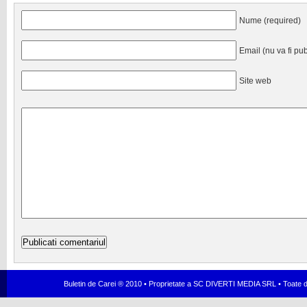
Nume (required)
Email (nu va fi pub
Site web
Buletin de Carei ® 2010 • Proprietate a SC DIVERTI MEDIA SRL • Toate dr