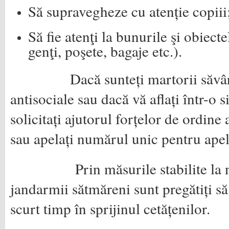
Să supravegheze cu atenție copiii
Să fie atenţi la bunurile şi obiect
genţi, poşete, bagaje etc.).
Dacă sunteți martorii săvârșir
antisociale sau dacă vă aflați într-o si
solicitați ajutorul forțelor de ordine 
sau apelați numărul unic pentru apel
Prin măsurile stabilite la nive
jandarmii sătmăreni sunt pregătiți să
scurt timp în sprijinul cetățenilor.