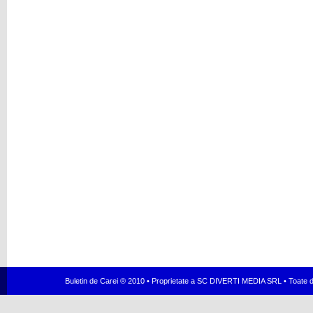
Buletin de Carei ® 2010 • Proprietate a SC DIVERTI MEDIA SRL • Toate dr