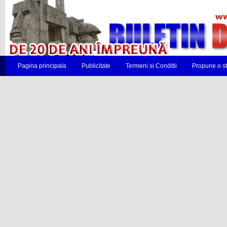
Pagina principala
Publicitate
Termeni si Conditii
Propune o st