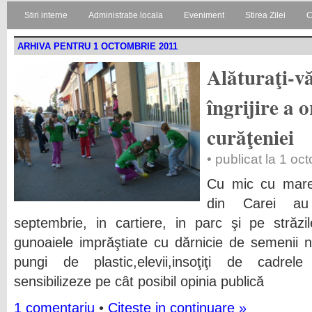
Stiri interne
Administratie locala
Eveniment
Stirea Zilei
C
ARHIVA PENTRU 1 OCTOMBRIE 2011
Alăturaţi-v
îngrijire a 
curăţeniei
• publicat la 1 o
Cu mic cu mare,e
din Carei au 
septembrie, in cartiere, in parc şi pe străz
gunoaiele imprăştiate cu dărnicie de semenii n
pungi de plastic,elevii,insoţiţi de cadrel
sensibilizeze pe cât posibil opinia publică
1 comentariu
•
Citeste in continuare »