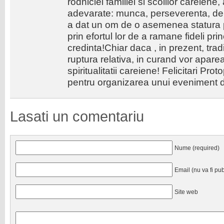
rodniciei familiei si scolilor careiene,
adevarate: munca, perseverenta, de
a dat un om de o asemenea statura pr
prin efortul lor de a ramane fideli prin
credinta!Chiar daca , in prezent, trad
ruptura relativa, in curand vor aparea 
spiritualitatii careiene! Felicitari Pro
pentru organizarea unui eveniment
Lasati un comentariu
Nume (required)
Email (nu va fi pub
Site web