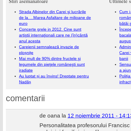
Stiri asemanatoare
Ultimele s
Strada Albinelor din Carei şi lucrările
Cum i-
de la….Marea Asfaltare de milioane de
români
euro
bătăi 
Concerte grele in 2012. Cine sunt
Încep
artiştii internaţionali care ne (în)cântă
bacala
anul acesta
augus
Careienii semnalează invazie de
Admini
ploșnițe
Carei 
Mai mult de 90% dintre fructele şi
banii
legumele din pieţele româneşti sunt
Sensul
iradiate
a ajun
Au luptat și au învins! Dreptate pentru
Poliți
Nadăș
infrac
comentarii
de oana la
12 noiembrie 2011 - 14:1
Personalitatea profesorului Francisc 