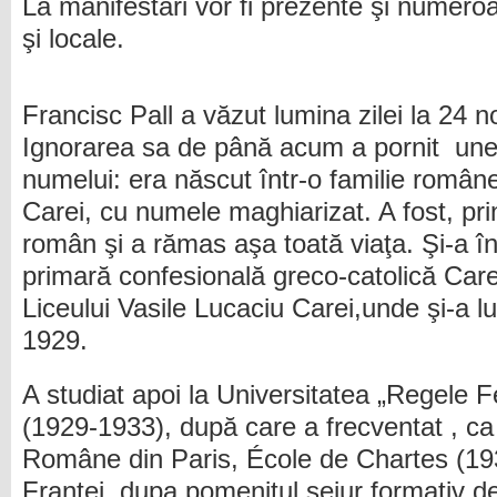
La manifestări vor fi prezente şi numeroas
şi locale.
Francisc Pall a văzut lumina zilei la 24 
Ignorarea sa de până acum a pornit uneor
numelui: era născut într-o familie român
Carei, cu numele maghiarizat. A fost, pri
român şi a rămas aşa toată viaţa. Şi-a în
primară confesională greco-catolică Care
Liceului Vasile Lucaciu Carei,unde şi-a l
1929.
A studiat apoi la Universitatea „Regele F
(1929-1933), după care a frecventat , ca
Române din Paris, École de Chartes (193
Frantei, dupa pomenitul sejur formativ d