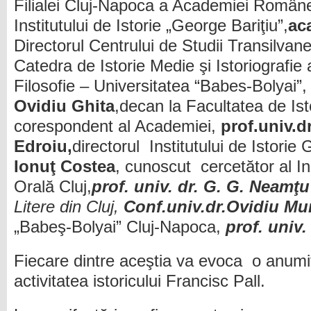
Filialei Cluj-Napoca a Academiei Române ş
Institutului de Istorie „George Bariţiu”,
ac
Directorul Centrului de Studii Transilvane
Catedra de Istorie Medie şi Istoriografie a
Filosofie – Universitatea “Babes-Bolyai”,
Ovidiu
Ghita
,decan la Facultatea de I
corespondent al Academiei,
prof.univ.d
Edroiu,
directorul Institutului de Istorie 
Ionuţ Costea
, cunoscut cercetător al Ins
Orală Cluj,
prof
. univ. dr. G.
G.
Neamţu
Litere din Cluj,
Conf
.univ.dr.
Ovidiu Mu
„Babeş-Bolyai” Cluj-Napoca,
prof
. univ.
Fiecare dintre aceştia va evoca o anumit
activitatea istoricului Francisc Pall.