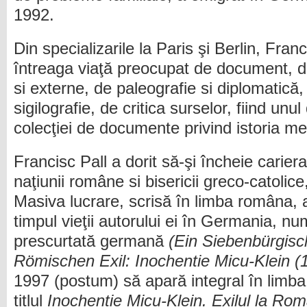
1992.
Din specializarile la Paris şi Berlin, Fra
întreaga viaţă preocupat de document, d
si externe, de paleografie si diplomatică,
sigilografie, de critica surselor, fiind unul
colecţiei de documente privind istoria m
Francisc Pall a dorit să-şi încheie carie
naţiunii române si bisericii greco-catolice
Masiva lucrare, scrisă în limba româna, a 
timpul vieţii autorului ei în Germania, nu
prescurtată germană
(Ein Siebenbürgisc
Römischen Exil: Inochentie Micu-Klein 
1997 (postum) să apară integral în limba o
titlul
Inochentie Micu-Klein. Exilul la Ro