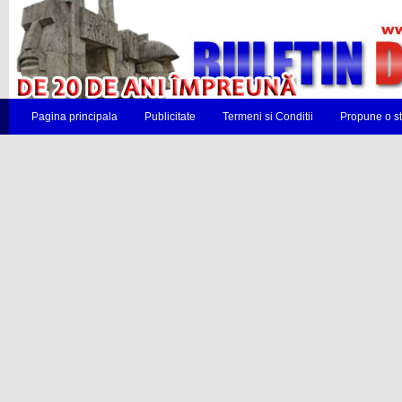
Pagina principala
Publicitate
Termeni si Conditii
Propune o st