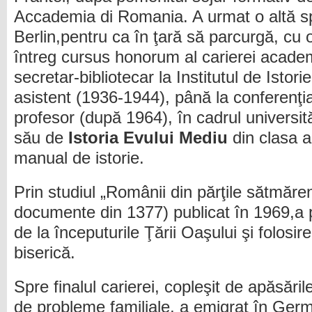
Accademia di Romania. A urmat o altă sp
Berlin,pentru ca în ţară să parcurgă, cu
întreg cursus honorum al carierei academ
secretar-bibliotecar la Institutul de Istori
asistent (1936-1944), până la conferenţi
profesor (după 1964), în cadrul universită
său de
Istoria Evului Mediu
din clasa a
manual de istorie.
Prin studiul „Românii din părţile sătmăre
documente din 1377) publicat în 1969,a
de la începuturile Ţării Oaşului şi folosir
biserică.
Spre finalul carierei, copleşit de apăsări
de probleme familiale, a emigrat în Germ