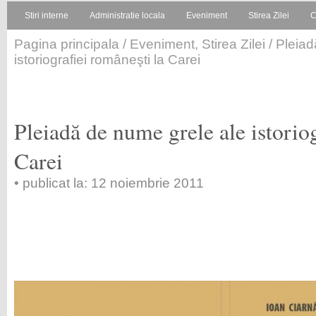
Stiri interne
Administratie locala
Eveniment
Stirea Zilei
C
Pagina principala
/
Eveniment
,
Stirea Zilei
/ Pleiad
istoriografiei româneşti la Carei
Pleiadă de nume grele ale istoriog
Carei
• publicat la: 12 noiembrie 2011