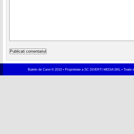
Buletin de Carei ® 2010 • Proprietate a SC DIVERTI MEDIA SRL • Toate dr