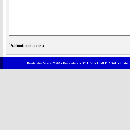
Buletin de Carei ® 2010 • Proprietate a SC DIVERTI MEDIA SRL • Toate dr