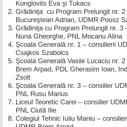
Konglovits Eva şi Tukacs
Grădiniţa cu Program Prelungit nr. 2 
Bucureştean Adrian, UDMR Poosz S
Grădiniţa cu Program Prelungit nr. 3 
Nuna Gheorghe, PNL Mocanu Alina
Şcoala Generală nr. 1 – consilierii U
Csajkos Szabolcs
Şcoala Generală Vasile Lucaciu nr. 2
Brem Arpad, PDL Gherasim Ioan, In
Zsolt
Şcoala Generală nr. 3 – consilier U
PNL Rusu Marius
Liceul Teoretic Carei – consilier UD
PNL Ciută Ilie
Colegiul Tehnic Iuliu Maniu – consili
UDMR Brem Arpad