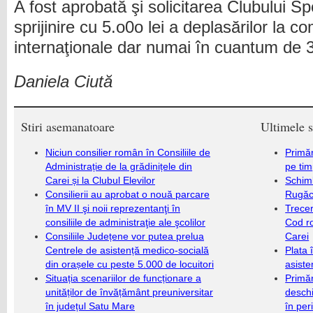
A fost aprobată şi solicitarea Clubului 
sprijinire cu 5.o0o lei a deplasărilor la com
internaţionale dar numai în cuantum de 3
Daniela Ciută
Stiri asemanatoare
Ultimele s
Niciun consilier român în Consiliile de
Primăr
Administrație de la grădinițele din
pe ti
Carei și la Clubul Elevilor
Schim
Consilierii au aprobat o nouă parcare
Rugăc
în MV II şi noii reprezentanţi în
Trecer
consiliile de administraţie ale şcolilor
Cod r
Consiliile Județene vor putea prelua
Carei
Centrele de asistență medico-socială
Plata 
din orașele cu peste 5.000 de locuitori
asiste
Situația scenariilor de funcționare a
Primăr
unităților de învățământ preuniversitar
deschi
în județul Satu Mare
în per