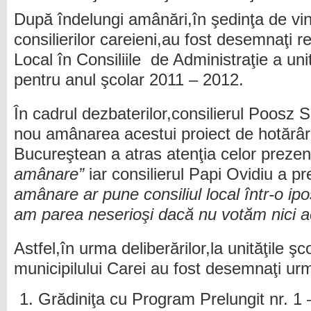
După îndelungi amânări,în şedinţa de vin
consilierilor careieni,au fost desemnaţi re
Local în Consiliile de Administraţie a uni
pentru anul şcolar 2011 – 2012.
În cadrul dezbaterilor,consilierul Poosz 
nou amânarea acestui proiect de hotărâre
Bucureştean a atras atenţia celor prezen
amânare”
iar consilierul Papi Ovidiu a pr
amânare ar pune consiliul local într-o ip
am parea neserioşi dacă nu votăm nici a
Astfel,în urma deliberărilor,la unităţile ş
municipilului Carei au fost desemnaţi urmă
Grădiniţa cu Program Prelungit nr. 1 