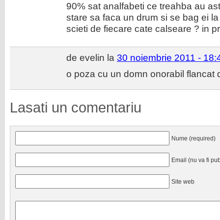
90% sat analfabeti ce treahba au ast
stare sa faca un drum si se bag ei 
scieti de fiecare cate calseare ? in 
de evelin la
30 noiembrie 2011 - 18:
o poza cu un domn onorabil flancat
Lasati un comentariu
Nume (required)
Email (nu va fi pub
Site web