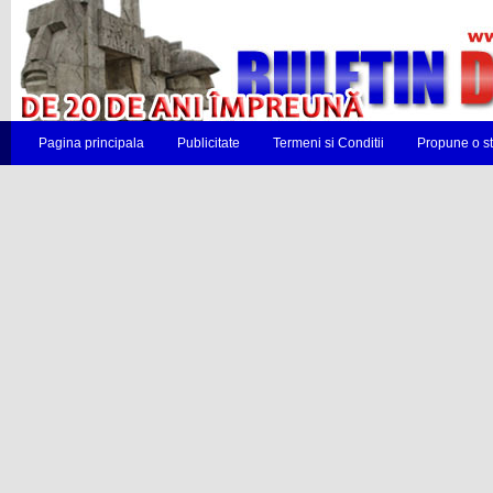
Pagina principala
Publicitate
Termeni si Conditii
Propune o st