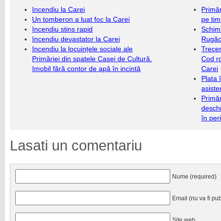
Incendiu la Carei
Primăr
Un tomberon a luat foc la Carei
pe ti
Incendiu stins rapid
Schim
Incendiu devastator la Carei
Rugăc
Incendiu la locuințele sociale ale
Trecer
Primăriei din spatele Casei de Cultură.
Cod r
Imobil fără contor de apă în incintă
Carei
Plata 
asiste
Primăr
deschi
în per
Lasati un comentariu
Nume (required)
Email (nu va fi pub
Site web