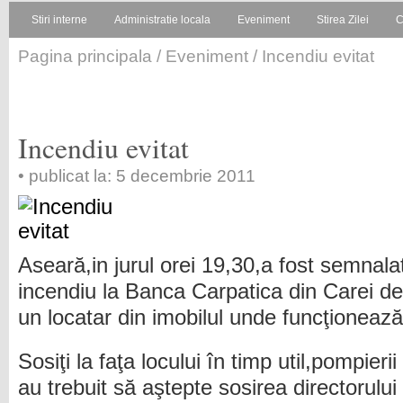
Stiri interne
Administratie locala
Eveniment
Stirea Zilei
C
Pagina principala
/
Eveniment
/ Incendiu evitat
Incendiu evitat
• publicat la: 5 decembrie 2011
Aseară,in jurul orei 19,30,a fost semnala
incendiu la Banca Carpatica din Carei de
un locatar din imobilul unde funcţioneaz
Sosiţi la faţa locului în timp util,pompieri
au trebuit să aştepte sosirea directorului 