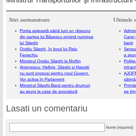
Ministrul Transporturilor şi Infrastructurii
Stiri asemanatoare
Ultimele s
Ponta aşteaptă până luni un răspuns
Admini
din partea lui Băsescu privind numirea
Carei 
lui Silaghi
banii
Ovidiu Silaghi, în locul lui Relu
Sensul
Fenechiu
a ajun
Ministrul Ovidiu Silaghi la Moftin
Poliți
Antonescu: Hellvig, Silaghi şi Haşotti
infrac
nu sunt propuşi pentru noul Guvern.
AJOFM
Vor activa în Parlament
sătmăr
Ministrul Silaghi:Banii pentru drumuri
Primăr
au ajuns la case de avocatură
pe ti
Lasati un comentariu
Nume (required)