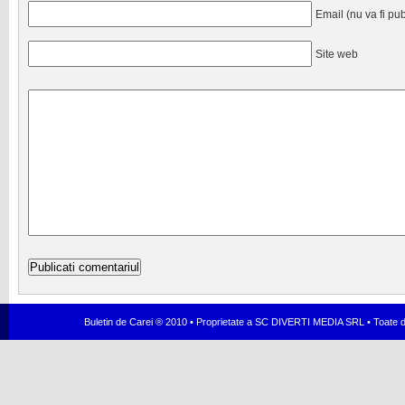
Email (nu va fi pub
Site web
Buletin de Carei ® 2010 • Proprietate a SC DIVERTI MEDIA SRL • Toate dr