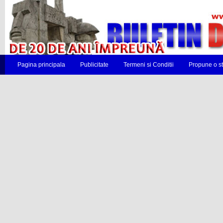
Pagina principala
Publicitate
Termeni si Conditii
Propune o st