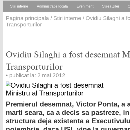
Stiri interne
Administratie locala
Eveniment
Stirea Zilei
C
Pagina principala
/
Stiri interne
/ Ovidiu Silaghi a f
Transporturilor
Ovidiu Silaghi a fost desemnat Mi
Transporturilor
• publicat la: 2 mai 2012
Premierul desemnat, Victor Ponta, a a
marti seara, ca a decis sa pastreze, i
structura deja existenta a Executivulu
noiembrie, daca USL vine la guverna