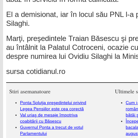
El a demisionat, iar în locul său PNL l-a
Silaghi.
Marţi, preşedintele Traian Băsescu şi pr
au întâlnit la Palatul Cotroceni, ocazie c
despre numirea lui Ovidiu Silaghi la Minis
sursa cotidianul.ro
Stiri asemanatoare
Ultimele s
Ponta:Soluţia preşedintelui privind
Cum i-
Legea Pensiilor este cea corectă
români
Val uriaş de mesaje împotriva
bătăi 
coabitării cu Băsescu
Încep
Guvernul Ponta a trecut de votul
bacala
Parlamentului
augus