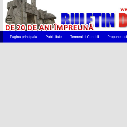
Pagina principala
Publicitate
Termeni si Conditii
Propune o st