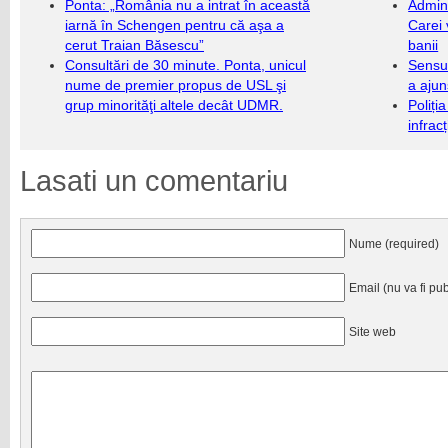
Ponta: „România nu a intrat în această
Admini
iarnă în Schengen pentru că aşa a
Carei 
cerut Traian Băsescu”
banii
Consultări de 30 minute. Ponta, unicul
Sensul
nume de premier propus de USL şi
a ajun
grup minorităţi altele decât UDMR.
Poliți
infrac
Lasati un comentariu
Nume (required)
Email (nu va fi pub
Site web