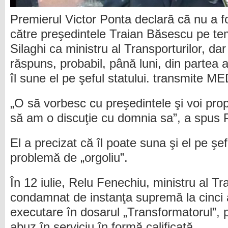
Premierul Victor Ponta declară că nu a f
către preşedintele Traian Băsescu pe tem
Silaghi ca ministru al Transporturilor, da
răspuns, probabil, până luni, din partea a
îl sune el pe şeful statului. transmite 
„O să vorbesc cu preşedintele şi voi pro
să am o discuţie cu domnia sa”, a spus 
El a precizat că îl poate suna şi el pe şefu
problemă de „orgoliu”.
În 12 iulie, Relu Fenechiu, ministru al Tra
condamnat de instanţa supremă la cinci 
executare în dosarul „Transformatorul”, p
abuz în serviciu în formă calificată.