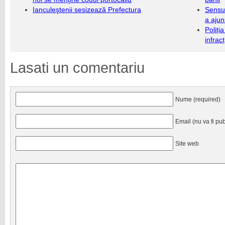
Ianculeştenii sesizează Prefectura
Sensul
a ajun
Poliți
infrac
Lasati un comentariu
Nume (required)
Email (nu va fi pub
Site web