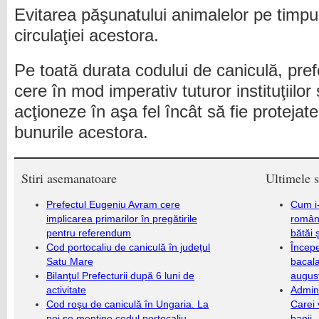
Evitarea păşunatului animalelor pe timpul 
circulaţiei acestora.
Pe toată durata codului de caniculă, pr
cere în mod imperativ tuturor instituţiilor ş
acţioneze în aşa fel încât să fie protejate
bunurile acestora.
Stiri asemanatoare
Ultimele s
Prefectul Eugeniu Avram cere
Cum i-
implicarea primarilor în pregătirile
români
pentru referendum
bătăi 
Cod portocaliu de caniculă în județul
Încep
Satu Mare
bacala
Bilanţul Prefecturii după 6 luni de
augus
activitate
Admini
Cod roşu de caniculă în Ungaria. La
Carei 
noi se menţine codul portocaliu
banii