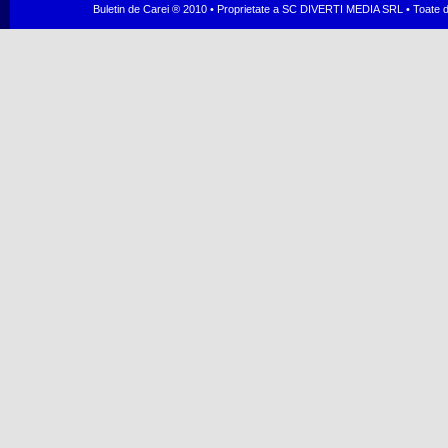
Buletin de Carei ® 2010 • Proprietate a SC DIVERTI MEDIA SRL • Toate dr