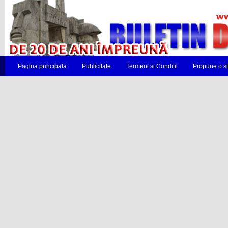
Pagina principala
Publicitate
Termeni si Conditii
Propune o st