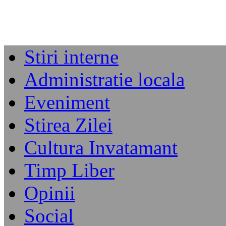
Stiri interne
Administratie locala
Eveniment
Stirea Zilei
Cultura Invatamant
Timp Liber
Opinii
Social