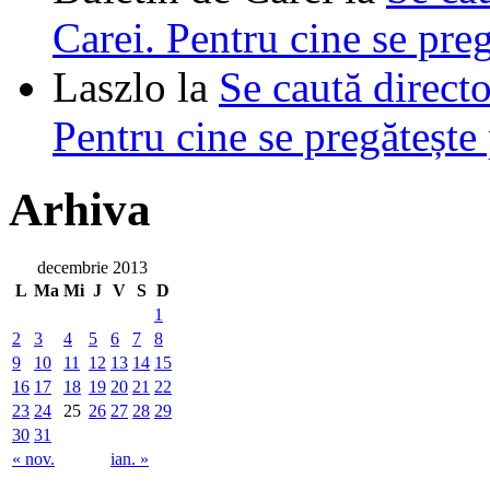
Carei. Pentru cine se pre
Laszlo
la
Se caută directo
Pentru cine se pregătește
Arhiva
decembrie 2013
L
Ma
Mi
J
V
S
D
1
2
3
4
5
6
7
8
9
10
11
12
13
14
15
16
17
18
19
20
21
22
23
24
25
26
27
28
29
30
31
« nov.
ian. »