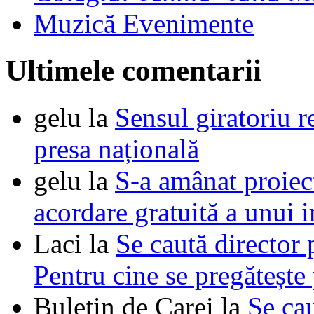
Muzică Evenimente
Ultimele comentarii
gelu
la
Sensul giratoriu re
presa națională
gelu
la
S-a amânat proie
acordare gratuită a unui i
Laci
la
Se caută director 
Pentru cine se pregătește
Buletin de Carei
la
Se cau