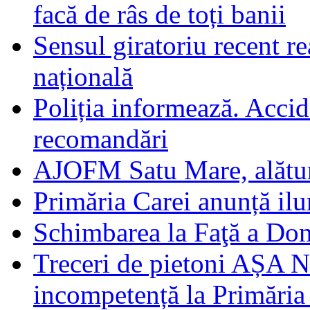
facă de râs de toți banii
Sensul giratoriu recent re
națională
Poliția informează. Accide
recomandări
AJOFM Satu Mare, alături
Primăria Carei anunță il
Schimbarea la Faţă a Do
Treceri de pietoni AȘA N
incompetență la Primăria