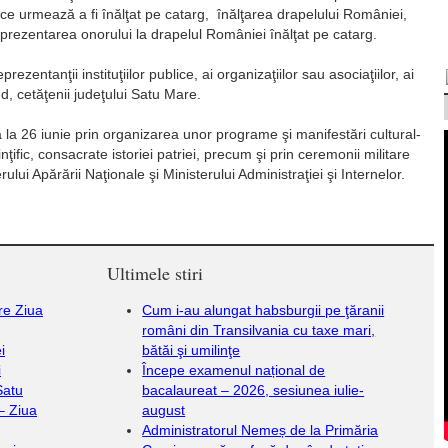
ce urmează a fi înălţat pe catarg, înălţarea drapelului României,
 prezentarea onorului la drapelul României înălţat pe catarg.
rezentanţii instituţiilor publice, ai organizaţiilor sau asociaţiilor, ai
ând, cetăţenii judeţului Satu Mare.
 la 26 iunie prin organizarea unor programe şi manifestări cultural-
ţific, consacrate istoriei patriei, precum şi prin ceremonii militare
rului Apărării Naţionale şi Ministerului Administraţiei şi Internelor.
Ultimele stiri
re Ziua
Cum i-au alungat habsburgii pe ţăranii
români din Transilvania cu taxe mari,
i
bătăi şi umilinţe
i
Începe examenul național de
Satu
bacalaureat – 2026, sesiunea iulie-
– Ziua
august
Administratorul Nemeș de la Primăria