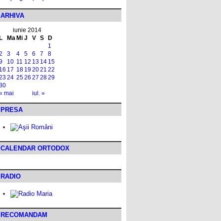
ARHIVA
iunie 2014
L
Ma
Mi
J
V
S
D
1
2
3
4
5
6
7
8
9
10
11
12
13
14
15
16
17
18
19
20
21
22
23
24
25
26
27
28
29
30
« mai
iul. »
PRESA
CALENDAR ORTODOX
RADIO
RECOMANDAM