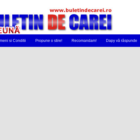
meni si Conditii
Propune o stire!
Recomandam!
Dapy vă răspunde