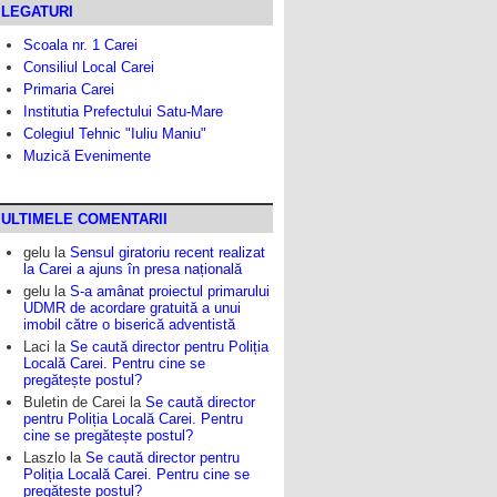
LEGATURI
Scoala nr. 1 Carei
Consiliul Local Carei
Primaria Carei
Institutia Prefectului Satu-Mare
Colegiul Tehnic "Iuliu Maniu"
Muzică Evenimente
ULTIMELE COMENTARII
gelu
la
Sensul giratoriu recent realizat
la Carei a ajuns în presa națională
gelu
la
S-a amânat proiectul primarului
UDMR de acordare gratuită a unui
imobil către o biserică adventistă
Laci
la
Se caută director pentru Poliția
Locală Carei. Pentru cine se
pregătește postul?
Buletin de Carei
la
Se caută director
pentru Poliția Locală Carei. Pentru
cine se pregătește postul?
Laszlo
la
Se caută director pentru
Poliția Locală Carei. Pentru cine se
pregătește postul?