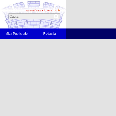
Autentificare
•
Abonati-va
Mica Publicitate
Redactia