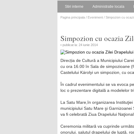
Stiri interne
Administratie locala
Pagina principala
/
Eveniment
/ Simpozion cu ocazia
Simpozion cu ocazia Zil
• publicat la: 24 iunie 2014
Direcția de Cultură a Municipiului Care
cu ora 16.00 în Sala de simpozioane (fo
Castelului Károlyi un simpozion, cu oca
În cadrul evenimentului se va evoca pe 
loc o prezentare digitală a modelelor tri
La Satu Mare,în organizarea Instituţiei
municipiului Satu Mare şi Garnizoanei 
va fi celebrată Ziua Drapelului Naţional
Ceremonia militară va cuprinde următo
onorului, salutul drapelului de luptă, ro