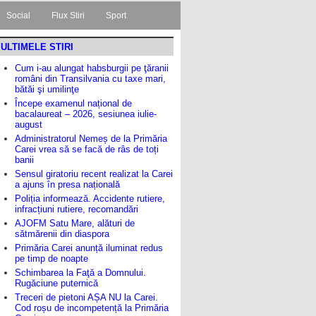
Social
Flux Stiri
Sport
ULTIMELE STIRI
Cum i-au alungat habsburgii pe ţăranii
români din Transilvania cu taxe mari,
bătăi şi umilinţe
Începe examenul național de
bacalaureat – 2026, sesiunea iulie-
august
Administratorul Nemeș de la Primăria
Carei vrea să se facă de râs de toți
banii
Sensul giratoriu recent realizat la Carei
a ajuns în presa națională
Poliția informează. Accidente rutiere,
infracțiuni rutiere, recomandări
AJOFM Satu Mare, alături de
sătmărenii din diaspora
Primăria Carei anunță iluminat redus
pe timp de noapte
Schimbarea la Faţă a Domnului.
Rugăciune puternică
Treceri de pietoni AȘA NU la Carei.
Cod roșu de incompetență la Primăria