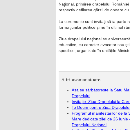
Naţional, primirea drapelului României 
respectiv defilarea gărzii de onoare cu
La ceremonie sunt invitaţi să ia parte rep
formaţiunilor politice şi nu în ultimul r
Ziua drapelului naţional se aniversează
educative, cu caracter evocator sau ştiin
specifice, organizate în unităţile Ministe
Stiri asemanatoare
Așa se sărbătorește la Satu Ma
Drapelului
Invitaţie. Ziua Drapelului la Care
Te Deum pentru Ziua Drapelulu
Programul manifestărilor de la 
Mare dedicate zilei de 26 Iunie 
Drapelului Național