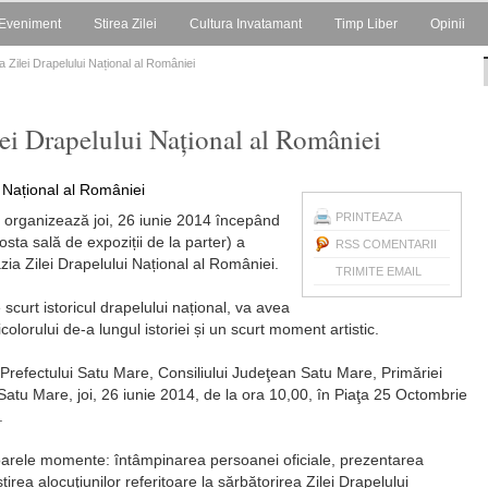
Eveniment
Stirea Zilei
Cultura Invatamant
Timp Liber
Opinii
 Zilei Drapelului Național al României
ei Drapelului Național al României
PRINTEAZA
i organizează joi, 26 iunie 2014 începând
sta sală de expoziții de la parter) a
RSS COMENTARII
zia Zilei Drapelului Național al României.
TRIMITE EMAIL
scurt istoricul drapelului național, va avea
colorului de-a lungul istoriei și un scurt moment artistic.
 Prefectului Satu Mare, Consiliului Judeţean Satu Mare, Primăriei
Satu Mare, joi, 26 iunie 2014, de la ora 10,00, în Piaţa 25 Octombrie
.
arele momente: întâmpinarea persoanei oficiale, prezentarea
stirea alocuţiunilor referitoare la sărbătorirea Zilei Drapelului