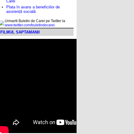
Carei
Plata în avans a beneficiilor de
asistență socială
Urmariti Buletin de Carei pe Twitter la
www.twitter.com/buletindecarei
FILMUL SAPTAMANII