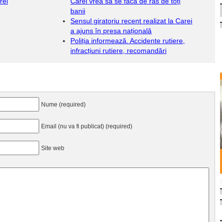
rei
Carei vrea să se facă de râs de toți
banii
Sensul giratoriu recent realizat la Carei
a ajuns în presa națională
Poliția informează. Accidente rutiere,
infracțiuni rutiere, recomandări
Nume (required)
Email (nu va fi publicat) (required)
Site web