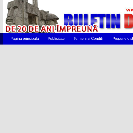
Pagina principala
Publicitate
Termeni si Conditii
Propune o st