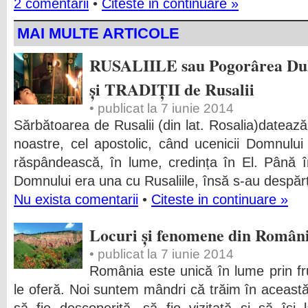
2 comentarii
•
Citeste in continuare »
MAI MULTE ARTICOLE
RUSALIILE sau Pogorârea Duhu
și TRADIȚII de Rusalii
• publicat la 7 iunie 2014
Sărbătoarea de Rusalii (din lat. Rosalia)datează 
noastre, cel apostolic, când ucenicii Domnului
răspândească, în lume, credința în El. Până în
Domnului era una cu Rusaliile, însă s-au despărț
Nu exista comentarii
•
Citeste in continuare »
Locuri și fenomene din Români
• publicat la 7 iunie 2014
România este unică în lume prin fr
le oferă. Noi suntem mândri că trăim în aceast