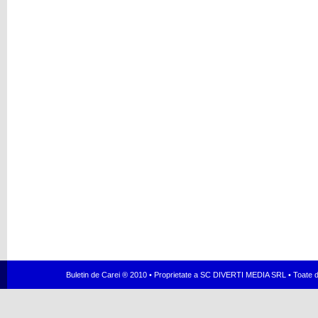
Buletin de Carei ® 2010 • Proprietate a SC DIVERTI MEDIA SRL • Toate dr