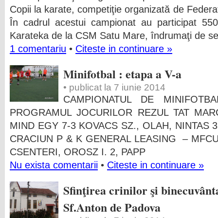
Copii la karate, competiţie organizată de Fed
În cadrul acestui campionat au participat 550
Karateka de la CSM Satu Mare, îndrumaţi de sen
1 comentariu
•
Citeste in continuare »
Minifotbal : etapa a V-a
• publicat la 7 iunie 2014
CAMPIONATUL DE MINIFOT
PROGRAMUL JOCURILOR REZUL TAT MAR
MIND EGY 7-3 KOVACS SZ., OLAH, NINTAS 3
CRACIUN P & K GENERAL LEASING – MFCU 
CSENTERI, OROSZ I. 2, PAPP
Nu exista comentarii
•
Citeste in continuare »
Sfinţirea crinilor şi binecuvânt
Sf.Anton de Padova