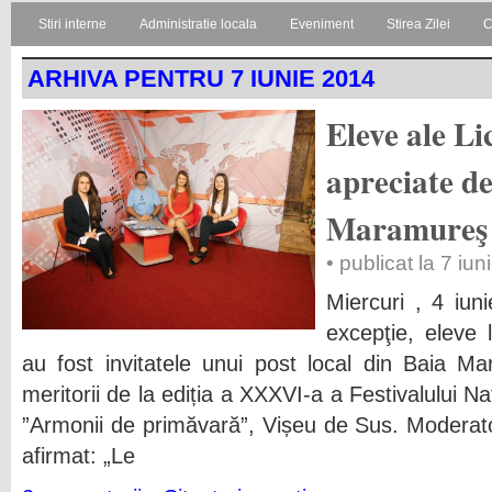
Stiri interne
Administratie locala
Eveniment
Stirea Zilei
C
ARHIVA PENTRU 7 IUNIE 2014
Eleve ale Li
apreciate d
Maramureş
• publicat la 7 iu
Miercuri , 4 iun
excepţie, eleve 
au fost invitatele unui post local din Baia Ma
meritorii de la ediția a XXXVI-a a Festivalului Na
”Armonii de primăvară”, Vișeu de Sus. Moderat
afirmat: „Le