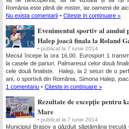
să fie descoperită, să fie vizitată și să își l
România este plină de mister, iar oamenii de aici
Nu exista comentarii
•
Citeste in continuare »
Evenimentul sportiv al anulu
Halep joacă finala la Roland G
• publicat la 7 iunie 2014
Meciul începe la ora 16.00. Eurosport 1 transm
la casele de pariuri. Palmaresul celor două finali
cele două finaliste. Halep, la 2 seturi de o p
ani, o sportivă din România, Simona Halep, joac
1 comentariu
•
Citeste in continuare »
Rezultate de excepţie pentru 
Mare
• publicat la 7 iunie 2014
Municipiul Braşov a găzduit săptămâna trecută