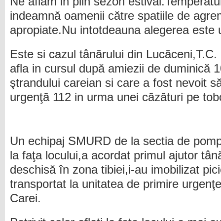
Ne aflăm in plin sezon estival.Temperatur
indeamnă oamenii către spatiile de agre
apropiate.Nu intotdeauna alegerea este u
Este si cazul tânărului din Lucăceni,T.C.
afla in cursul după amiezii de duminică 1
ştrandului careian si care a fost nevoit 
urgenţă 112 in urma unei căzături pe to
Un echipaj SMURD de la sectia de pompi
la faţa locului,a acordat primul ajutor tâ
deschisă în zona tibiei,i-au imobilizat pici
transportat la unitatea de primire urgenţe
Carei.