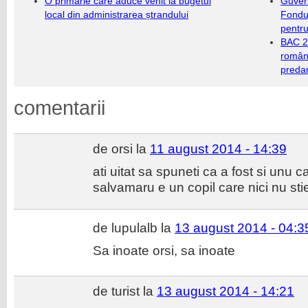
O primărie care aduce venit la bugetul
Guver
local din administrarea ștrandului
Fondu
pentru
BAC 20
română
predar
comentarii
de orsi la
11 august 2014 - 14:39
ati uitat sa spuneti ca a fost si unu 
salvamaru e un copil care nici nu sti
de lupulalb la
13 august 2014 - 04:3
Sa inoate orsi, sa inoate
de turist la
13 august 2014 - 14:21