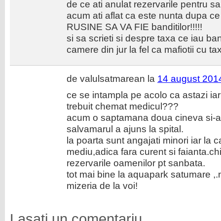
de ce ati anulat rezervarile pentru 
acum ati aflat ca este nunta dupa ce 
RUSINE SA VA FIE banditilor!!!!!
si sa scrieti si despre taxa ce iau ba
camere din jur la fel ca mafiotii cu tax
de valulsatmarean la
14 august 2014
ce se intampla pe acolo ca astazi ia
trebuit chemat medicul???
acum o saptamana doua cineva si-a ru
salvamarul a ajuns la spital.
la poarta sunt angajati minori iar la 
mediu,adica fara curent si faianta.ch
rezervarile oamenilor pt sanbata.
tot mai bine la aquapark satumare ,
mizeria de la voi!
Lasati un comentariu