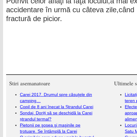
Potrivit celor aflaţi la faţa locului,a mai 
accidentare în urmă cu câteva zile,când 
fractură de picior.
Stiri asemanatoare
Ultimele s
Carei 2017. Drumul spre căsuţele din
Licita
camping…
teren 
Copil de 8 ani înecat la Ștrandul Carei
Efecte
Sondaj. Doriți să se deschidă la Carei
aproap
ștrandul termal?
alimen
Pietonii pe şosea şi maşinile pe
Locuri
trotuare. Se întâmplă la Carei
Satu 