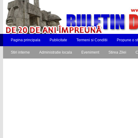
Pagina principala
Publicitate
Termeni si Conditii
Propune o st
Stiri interne
Administratie locala
Eveniment
Stirea Zilei
C