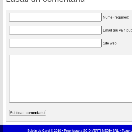
Nume (required)
Email (nu va fi pub
Site web
Buletin de Carei ® 2010 • Proprietate a SC DIVERTI MEDIA SRL • Toate dr