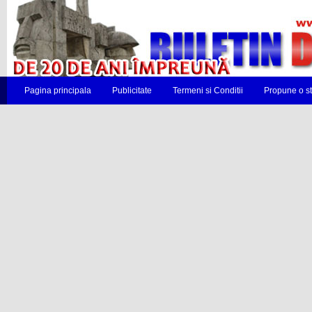
Pagina principala
Publicitate
Termeni si Conditii
Propune o st