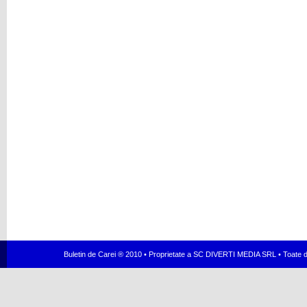
Buletin de Carei ® 2010 • Proprietate a SC DIVERTI MEDIA SRL • Toate dr