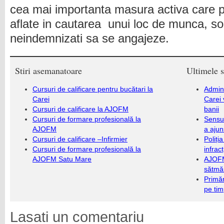
cea mai importanta masura activa care 
aflate in cautarea unui loc de munca, s
neindemnizati sa se angajeze.
Stiri asemanatoare
Ultimele s
Cursuri de calificare pentru bucătari la
Admini
Carei
Carei 
Cursuri de calificare la AJOFM
banii
Cursuri de formare profesională la
Sensul
AJOFM
a ajun
Cursuri de calificare –Infirmier
Poliți
Cursuri de formare profesională la
infrac
AJOFM Satu Mare
AJOFM
sătmăr
Primăr
pe ti
Lasati un comentariu