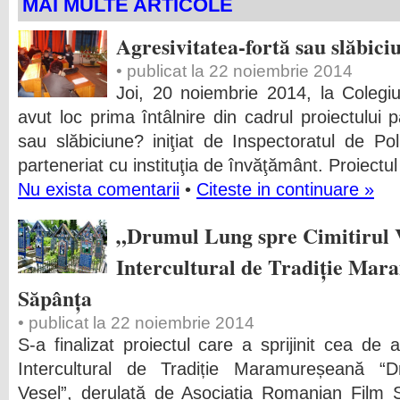
MAI MULTE ARTICOLE
Agresivitatea-fortă sau slăbici
• publicat la 22 noiembrie 2014
Joi, 20 noiembrie 2014, la Colegiu
avut loc prima întâlnire din cadrul proiectului p
sau slăbiciune? iniţiat de Inspectoratul de P
parteneriat cu instituţia de învăţământ. Proiectu
Nu exista comentarii
•
Citeste in continuare »
„Drumul Lung spre Cimitirul V
Intercultural de Tradiție Mar
Săpânța
• publicat la 22 noiembrie 2014
S-a finalizat proiectul care a sprijinit cea de a
Intercultural de Tradiție Maramureșeană “D
Vesel”, derulată de Asociația Romanian Film 