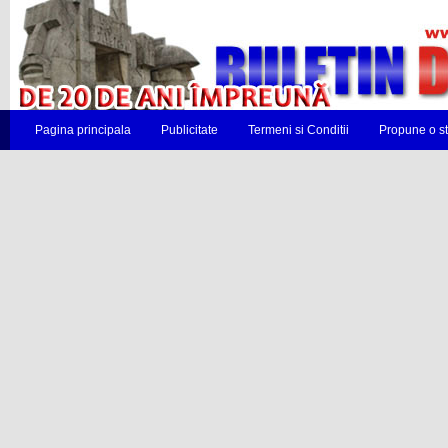
Pagina principala
Publicitate
Termeni si Conditii
Propune o st