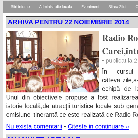
Stiri interne
Administratie locala
Eveniment
Stirea Zilei
C
ARHIVA PENTRU 22 NOIEMBRIE 2014
Radio Ro
Carei,înt
• publicat la
În cursul a
câteva zile,s
echipă de l
Unul din obiectivele propuse a fost realizar
istorie locală,de atracţii turistice locale sub ge
emisiune itinerantă ce este realizată de Radio 
Nu exista comentarii
•
Citeste in continuare »