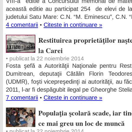
VIII-a editie a Concursului memorial de mate
această editie au participat 254 de elevi de la 
judetului Satu Mare: C.N. “M. Eminescu”, C.N. 
4 comentarii
•
Citeste in continuare »
Restituirea proprietăţilor naşt
la Carei
• publicat la 22 noiembrie 2014
Fosta şefă a Autorităţii Naţionale pentru Resti
Dumitrean, deputaţii Cătălin Florin Teodor
(UDMR), foşti vicepreşedinţi ai autorităţii, au fă
2011, l-ar fi despăgubit ilegal pe Gheorghe Stelia
7 comentarii
•
Citeste in continuare »
Populaţia şcolară scade, iar tine
ce mai greu un loc de muncă
• publicat la 22 noiembrie 2014