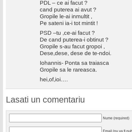
PDL – ce ai facut ?
cand puterea ai avut ?
Gropile le-ai inmultit ,
Pe sateni ia-i tot mintit !
PSD –tu ,ce-ai facut ?
De cand puterea-i obtinut ?
Gropile s-au facut gropoi ,
Dese,dese, dese de te-ndoi.
Iohannis- Ponta sa traiasca
Gropile sa le rareasca.
hei,of,ioi….
Lasati un comentariu
Nume (required)
Email (nu va fi pub