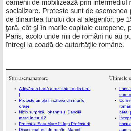
oamenii de mobilizează prin intermediul r
socializare. Proteste sunt de asemenea
de dinaintea turului doi al alegerilor, pe 
ţară, cât şi în marile capitale europene
Paris, acolo unde mii de români nu au putu
întregi la coadă de autorităţile române.
Stiri asemanatoare
Ultimele s
Adevărata hartă a rezultatelor din turul
Lansa
I
oameni
Proteste ample în câteva din marile
Cum i-
orașe
români
Nicio surpriză. Iohannis și Dăncilă
bătăi 
merg în turul 2
Încep
Protest la Satu Mare în fața Prefecturii
bacala
Discriminatorul de români Marcel
augus