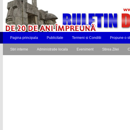
Pagina principala
Publicitate
Termeni si Conditii
Propune o st
Stiri interne
Administratie locala
Eveniment
Stirea Zilei
C