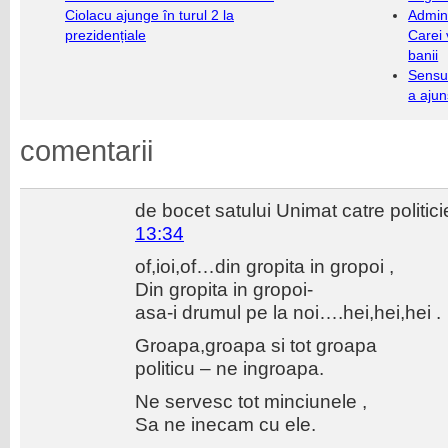
Ciolacu ajunge în turul 2 la
Admini
prezidențiale
Carei 
banii
Sensul
a ajun
comentarii
de bocet satului Unimat catre politici
13:34
of,ioi,of…din gropita in gropoi ,
Din gropita in gropoi-
asa-i drumul pe la noi….hei,hei,hei .
Groapa,groapa si tot groapa
politicu – ne ingroapa.
Ne servesc tot minciunele ,
Sa ne inecam cu ele.