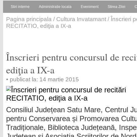
Stiri interne
Administratie locala
Eveniment
Stirea Zilei
C
Pagina principala
/
Cultura Invatamant
/ Înscrieri 
RECITATIO, ediţia a IX-a
Înscrieri pentru concursul de re
ediţia a IX-a
• publicat la: 14 martie 2015
Consiliul Județean Satu Mare, Centrul J
pentru Conservarea și Promovarea Cultur
Tradiționale, Biblioteca Județeană, Inspe
Judeţean și Asociația Scriitorilor de No