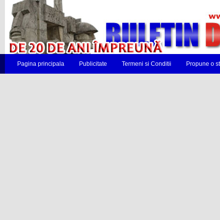
Pagina principala
Publicitate
Termeni si Conditii
Propune o st