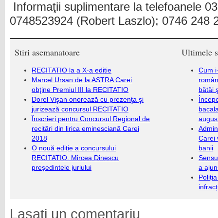
Informaţii suplimentare la telefoanele 0
0748523924 (Robert Laszlo); 0746 248 2
Stiri asemanatoare
Ultimele s
RECITATIO la a X-a editie
Cum i-
Marcel Ursan de la ASTRA Carei
români
obţine Premiul III la RECITATIO
bătăi 
Dorel Vişan onorează cu prezenţa şi
Încep
jurizează concursul RECITATIO
bacala
Înscrieri pentru Concursul Regional de
augus
recitări din lirica eminesciană Carei
Admini
2018
Carei 
O nouă ediție a concursului
banii
RECITATIO. Mircea Dinescu
Sensul
președintele juriului
a ajun
Poliți
infrac
Lasati un comentariu