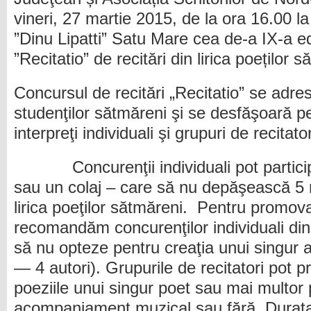
vineri, 27 martie 2015, de la ora 16.00 l
”Dinu Lipatti” Satu Mare cea de-a IX-a ed
”Recitatio” de recitări din lirica poeților 
Concursul de recitări „Recitatio” se adres
studenţilor sătmăreni şi se desfăşoară p
interpreţi individuali şi grupuri de recitator
Concurenţii individuali pot particip
sau un colaj – care să nu depăşească 5 
lirica poeţilor sătmăreni. Pentru promova
recomandăm concurenţilor individuali din
să nu opteze pentru creaţia unui singur a
— 4 autori). Grupurile de recitatori pot p
poeziile unui singur poet sau mai multor 
acompaniament muzical sau fără. Durata