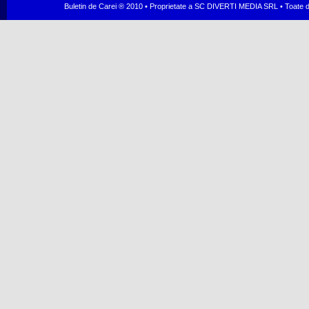
Buletin de Carei ® 2010 • Proprietate a SC DIVERTI MEDIA SRL • Toate dr