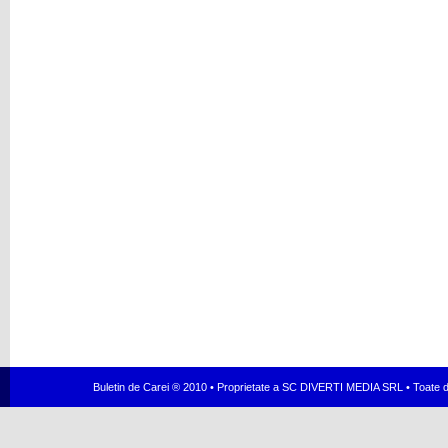
Buletin de Carei ® 2010 • Proprietate a SC DIVERTI MEDIA SRL • Toate dr