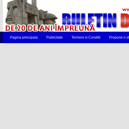
Pagina principala
Publicitate
Termeni si Conditii
Propune o st