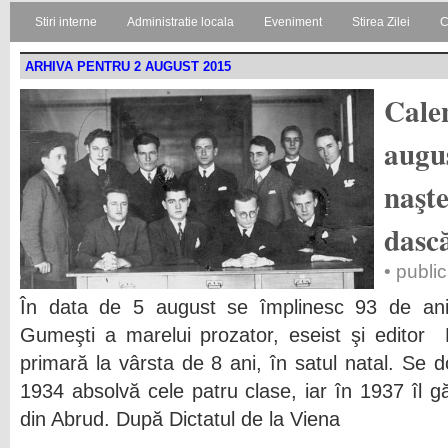
Stiri interne
Administratie locala
Eveniment
Stirea Zilei
C
ARHIVA PENTRU 2 AUGUST 2015
Calen
augus
naşt
dasc
• publi
În data de 5 august se împlinesc 93 de ani 
Gumeşti a marelui prozator, eseist şi editor
primară la vârsta de 8 ani, în satul natal. Se do
1934 absolvă cele patru clase, iar în 1937 îl 
din Abrud. După Dictatul de la Viena