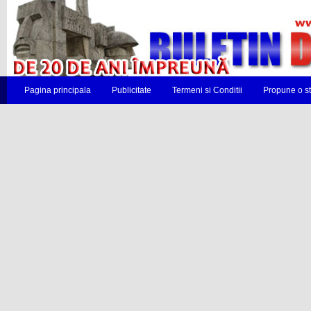
Pagina principala
Publicitate
Termeni si Conditii
Propune o st