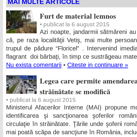
MAI MULTE ARTICOLE
Furt de material lemnos
• publicat la 6 august 2015
Azi noapte, jandarmii sătmăreni au 
că, pe raza localităţii Vetiş, mai multe persoa
trupul de pădure “Floricel” . Intervenind imedi
flagrant doi bărbaţi, în timp ce sustrăgeau mate
Nu exista comentarii
•
Citeste in continuare »
Legea care permite amendarea 
străinătate se modifică
• publicat la 6 august 2015
Ministerul Afacerilor Interne (MAI) propune mo
identificarea şi sancţionarea şoferilor româ
circulaţie în străinătate. Ţările unde şoferii rom
mai poată scăpa de sancţiune în România, inclu