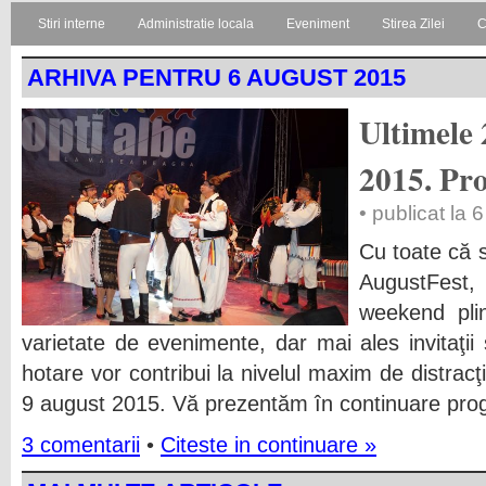
Stiri interne
Administratie locala
Eveniment
Stirea Zilei
C
ARHIVA PENTRU 6 AUGUST 2015
Ultimele 
2015. Pr
• publicat la
Cu toate că s
AugustFest,
weekend plin
varietate de evenimente, dar mai ales invitaţii 
hotare vor contribui la nivelul maxim de distracţ
9 august 2015. Vă prezentăm în continuare prog
3 comentarii
•
Citeste in continuare »