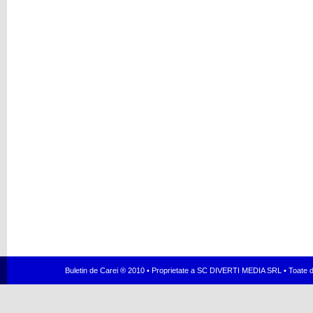
Buletin de Carei ® 2010 • Proprietate a SC DIVERTI MEDIA SRL • Toate dr