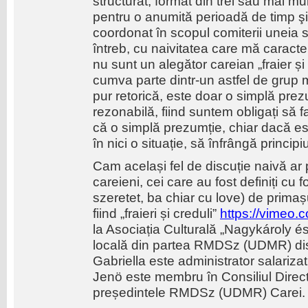
structurat, format din trei sau mai mu
pentru o anumită perioadă de timp şi
coordonat în scopul comiterii uneia s
întreb, cu naivitatea care mă caract
nu sunt un alegător careian „fraier și
cumva parte dintr-un astfel de grup 
pur retorică, este doar o simplă pre
rezonabilă, fiind suntem obligați să
că o simplă prezumție, chiar dacă es
în nici o situație, să înfrângă princip
Cam același fel de discuție naivă ar p
careieni, cei care au fost definiți cu
szeretet, ba chiar cu love) de prima
fiind „fraieri și creduli”
https://vimeo
la Asociația Culturală „Nagykároly é
locală din partea RMDSz (UDMR) di
Gabriella este administrator salariz
Jenö este membru în Consiliul Director,
președintele RMDSz (UDMR) Carei.