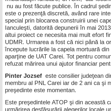
nu au fost făcute publice. În cadrul şedin
este o prezenţă discretă, având rare inte
special prin blocarea construirii unei ca
Ianculeşti, datorită depunerii în mai 201
altui proiect ce necesita mai mult efort f
UDMR. Urmarea a fost că nici până la or
începute lucrările la capela mortuară din 
aparţine de UAT Carei. Tot pentru comuni
refuzat mărirea unui ajutor financiar pent
Pinter Jozsef
este consilier judeţean din
membru al PNL Carei iar de 2 ani ca şi
preşedinte este momentan.
Este preşedintele ATOP şi din această cal
urmărirea desfăşurării alegerilor locale 