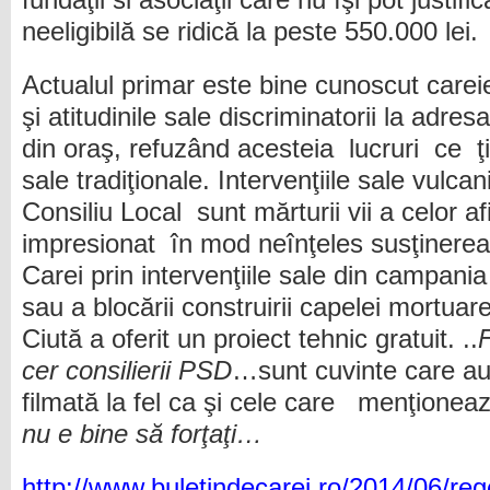
fundaţii si asociaţii care nu îşi pot justifi
neeligibilă se ridică la peste 550.000 lei.
Actualul primar este bine cunoscut careien
şi atitudinile sale discriminatorii la adre
din oraş, refuzând acesteia lucruri ce ţin
sale tradiţionale. Intervenţiile sale vulca
Consiliu Local sunt mărturii vii a celor a
impresionat în mod neînţeles susţinere
Carei prin intervenţiile sale din campania
sau a blocării construirii capelei mortuare
Ciută a oferit un proiect tehnic gratuit. ..
cer consilierii PSD
…sunt cuvinte care au
filmată la fel ca şi cele care menţione
nu e bine să forţaţi…
http://www.buletindecarei.ro/2014/06/rege