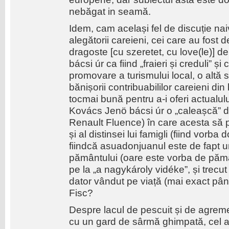
nebăgat in seamă.
Idem, cam același fel de discuție nai
alegătorii careieni, cei care au fost d
dragoste [cu szeretet, cu love(le)] 
bácsi úr ca fiind „fraieri și creduli” și
promovare a turismului local, o altă
bănișorii contribuabililor careieni din
tocmai bună pentru a-i oferi actualu
Kovács Jenö bácsi úr o „caleașcă” 
Renault Fluence) în care acesta să p
și al distinsei lui famigli (fiind vorba
fiindcă asuadonjuanul este de fapt un
pământului (oare este vorba de pămâ
pe la „a nagykároly vidéke”, și trecu
dator vândut pe viață (mai exact pân
Fisc?
Despre lacul de pescuit și de agremen
cu un gard de sârmă ghimpată, cel a