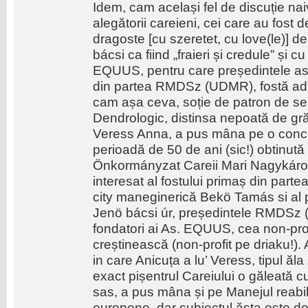
Idem, cam același fel de discuție nai
alegătorii careieni, cei care au fost d
dragoste [cu szeretet, cu love(le)] 
bácsi ca fiind „fraieri și credule” și cu
EQUUS, pentru care președintele asoci
din partea RMDSz (UDMR), fostă admi
cam așa ceva, soție de patron de ser
Dendrologic, distinsa nepoată de gră
Veress Anna, a pus mâna pe o conces
perioadă de 50 de ani (sic!) obtinută
Önkormányzat Careii Mari Nagykárol
interesat al fostului primaș din par
city maneginerică Bekö Tamás si al
Jenö bácsi úr, președintele RMDSz
fondatori ai As. EQUUS, cea non-prof
creștinească (non-profit pe driaku!). 
in care Anicuța a lu’ Veress, tipul ăla 
exact pișentrul Careiului o găleată cu
sas, a pus mâna și pe Manejul reabili
europene, dar subiectul ăsta este doa