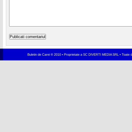
Buletin de Carei ® 2010 • Proprietate a SC DIVERTI MEDIA SRL • Toate dr