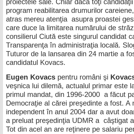
proiectele sale. Chiar dacă toţi candidaţi
program reabilitarea drumurilor careiene,
atras mereu atenţia asupra proastei gest
care duce la limitarea numărului de străzi
consilierul Ciută este singurul candidat 
Transparenţa în administraţia locală. Sl
Tuturor de la lansarea din 24 martie a fo
candidatul Kovacs.
Eugen Kovacs
pentru români şi
Kovac
veşnica lui dilemă, actualul primar este l
primul mandat, din 1996-2000 a făcut pa
Democraţie al cărei preşedinte a fost. A 
independent în anul 2004 dar a avut doa
a preluat preşedinţia UDMR a câştigat al
Tot din acel an are reţinere pe salariu pe