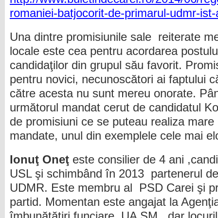
romaniei-batjocorit-de-primarul-udmr-ist-a
Una dintre promisiunile sale reiterate me
locale este cea pentru acordarea postulu
candidaţilor din grupul său favorit. Prom
pentru novici, necunoscători ai faptului c
către acesta nu sunt mereu onorate. Pân
următorul mandat cerut de candidatul Kov
de promisiuni ce se puteau realiza mare 
mandate, unul din exemplele cele mai elo
Ionuţ Oneţ
este consilier de 4 ani ,cand
USL şi schimbând în 2013 partenerul de 
UDMR. Este membru al PSD Carei şi pre
partid. Momentan este angajat la Agenţi
îmbunătăţiri funciare, UA SM, dar locur