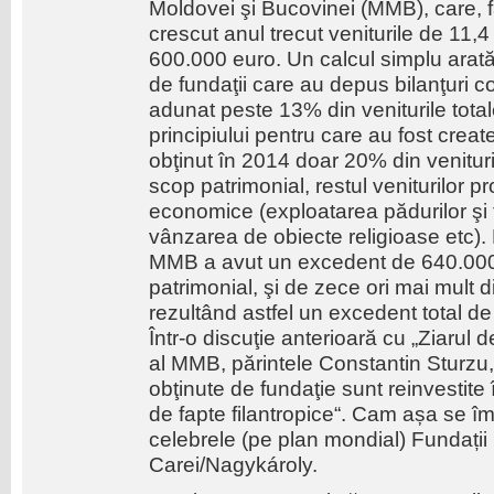
Moldovei şi Bucovinei (MMB), care, fa
crescut anul trecut veniturile de 11,
600.000 euro. Un calcul simplu arată
de fundaţii care au depus bilanţuri 
adunat peste 13% din veniturile total
principiului pentru care au fost create
obţinut în 2014 doar 20% din veniturile
scop patrimonial, restul veniturilor pr
economice (exploatarea pădurilor şi t
vânzarea de obiecte religioase etc). Po
MMB a avut un excedent de 640.000 le
patrimonial, şi de zece ori mai mult d
rezultând astfel un excedent total de
Într-o discuţie anterioară cu „Ziarul d
al MMB, părintele Constantin Sturzu,
obţinute de fundaţie sunt reinvestite 
de fapte filantropice“. Cam așa se împ
celebrele (pe plan mondial) Fundații
Carei/Nagykároly.