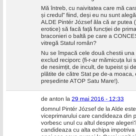
Mă întreb, cu naivitatea care mă carac
și credul” fiind, deși eu nu sunt aleg
ALDE Pintér József ăla că ar putea (p
erotice) să facă față funcției de prim
braconieri o baltă pe care a CONC
vitregă Statul român?
Nu se împacă cele două chestii una c
exclud reciporc (fi-r-ar mămicuța lui s
de nesimțit, de incult, de tupeist și de
plătite de către Stat pe de-a moaca,
președinte ATOP Satu Mare!).
de anton la
29 mai 2016 - 12:33
domnul Pintér József de la Alde este
viceprimarului care candideaza din p
vorbesc unul cu altul despre alegeri?
candideaza cu alta echipa impotriva 