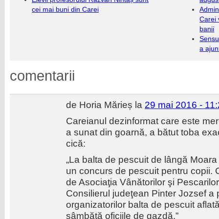
cei mai buni din Carei
Admini
Carei 
banii
Sensul
a ajun
comentarii
de Horia Mărieș la
29 mai 2016 - 11
Careianul dezinformat care este mere
a sunat din goarnă, a bătut toba exac
cică:
„La balta de pescuit de lângă Moara
un concurs de pescuit pentru copii. 
de Asociaţia Vânătorilor şi Pescarilor
Consilierul judeţean Pinter Jozsef a 
organizatorilor balta de pescuit afla
sâmbătă oficiile de gazdă.”