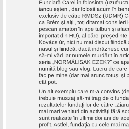
Funciară Carei în folosința (uzufructul
ianculeșteni, dar folosit acum în bene
exclusiv de către RMDSz (UDMR) Ca
ca Brém și alții, toți ditamai consileri
pescari amatori în ape tulburi și afa
importat din HU), al cărei președinte
Kovács úr, nici nu mai discut fiindcă
nasul și fiindcă, dacă indrăznesc cu
să-mi văd iar numele murdărit în arti
seria „NORMÁLISAK EZEK?” ce apar î
numită blog sau vlog. Lucru de care î
fac pe mine (dar mai arunc totuși și p
cât pot.
Un alt exemplu care m-a convins (defi
trebuie muszaj să-mi trag de o fundaț
rezultatelor fundaţiilor de către „Ziaru
mai mari venituri din activităţi fără 
sunt realizate în ultimii doi ani de ac
profit. Astfel, fundaţia cu cele mai ma