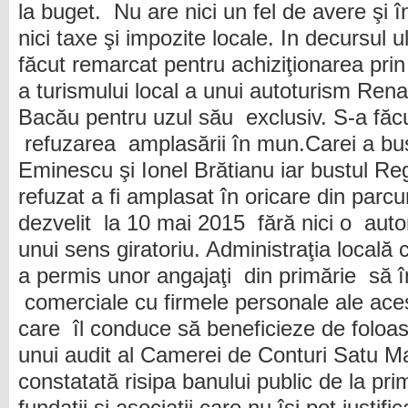
la buget. Nu are nici un fel de avere şi 
nici taxe şi impozite locale. In decursul 
făcut remarcat pentru achiziţionarea pr
a turismului local a unui autoturism Ren
Bacău pentru uzul său exclusiv. S-a făc
refuzarea amplasării în mun.Carei a bust
Eminescu şi Ionel Brătianu iar bustul Re
refuzat a fi amplasat în oricare din parcuri
dezvelit la 10 mai 2015 fără nici o autor
unui sens giratoriu. Administraţia locală
a permis unor angajaţi din primărie să în
comerciale cu firmele personale ale acest
care îl conduce să beneficieze de foloas
unui audit al Camerei de Conturi Satu M
constatată risipa banului public de la pri