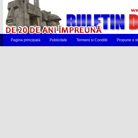
Pagina principala
Publicitate
Termeni si Conditii
Propune o st