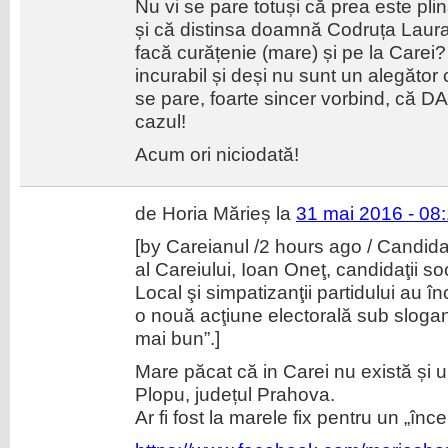
Nu vi se pare totuși că prea este pli
și că distinsa doamnă Codruța Laura
facă curățenie (mare) și pe la Carei?
incurabil și deși nu sunt un alegător c
se pare, foarte sincer vorbind, că DA,
cazul!
Acum ori niciodată!
de Horia Mărieș la
31 mai 2016 - 08
[by Careianul /2 hours ago / Candida
al Careiului, Ioan Oneţ, candidaţii so
Local şi simpatizanţii partidului au 
o nouă acţiune electorală sub slogan
mai bun”.]
Mare păcat că in Carei nu există și u
Plopu, județul Prahova.
Ar fi fost la marele fix pentru un „în