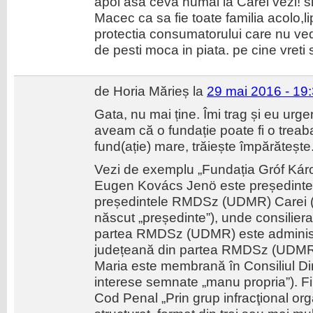
apoi asa ceva numai la Carei vezi! si
Macec ca sa fie toate familia acolo,
protectia consumatorului care nu v
de pesti moca in piata. pe cine vreti
de Horia Mărieș la
29 mai 2016 - 19
Gata, nu mai ține. Îmi trag și eu urge
aveam că o fundație poate fi o treaba
fund(ație) mare, trăiește împărătește
Vezi de exemplu „Fundația Gróf Káro
Eugen Kovács Jenö este președinte, el
președintele RMDSz (UDMR) Carei (lu
născut „președinte”), unde consiliera
partea RMDSz (UDMR) este administr
județeană din partea RMDSz (UDMR
Maria este membrană în Consiliul Dire
interese semnate „manu propria”). Fiin
Cod Penal „Prin grup infracţional org