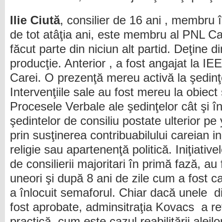
Ilie Ciută
, consilier de 16 ani , membru
de tot atâţia ani, este membru al PNL Ca
făcut parte din niciun alt partid. Deţine 
producţie. Anterior , a fost angajat la I
Carei. O prezenţă mereu activă la şedinţ
Intervenţiile sale au fost mereu la obiect ş
Procesele Verbale ale şedinţelor cât şi în
şedintelor de consiliu postate ulterior p
prin susţinerea contribuabilului careian in
religie sau apartenenţă politică. Iniţiative
de consilierii majoritari în primă fază, au
uneori şi după 8 ani de zile cum a fost ca
a înlocuit semaforul. Chiar dacă unele di
fost aprobate, adminsitraţia Kovacs a re
practică, cum este cazul reabilitării aleilo