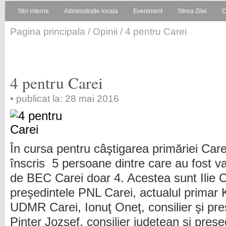
Stiri interne
Administratie locala
Eveniment
Stirea Zilei
C
Pagina principala
/
Opinii
/ 4 pentru Carei
4 pentru Carei
• publicat la: 28 mai 2016
În cursa pentru câştigarea primăriei Care
înscris 5 persoane dintre care au fost va
de BEC Carei doar 4. Acestea sunt Ilie Ci
preşedintele PNL Carei, actualul primar 
UDMR Carei, Ionuţ Oneţ, consilier şi pre
Pinter Jozsef, consilier judeţean şi preş