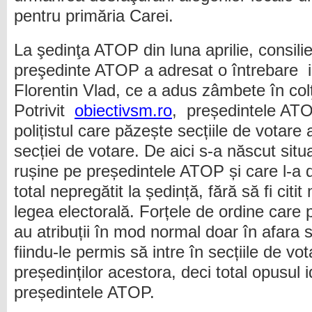
pentru primăria Carei.
La şedinţa ATOP din luna aprilie, consilier
preşedinte ATOP a adresat o întrebare in
Florentin Vlad, ce a adus zâmbete în colţu
Potrivit
obiectivsm.ro
, președintele ATO
polițistul care păzește secțiile de votare a
secției de votare. De aici s-a născut situa
rușine pe președintele ATOP și care l-a d
total nepregătit la ședință, fără să fi citi
legea electorală. Forțele de ordine care 
au atribuții în mod normal doar în afara s
fiindu-le permis să intre în secțiile de vot
președinților acestora, deci total opusul 
președintele ATOP.