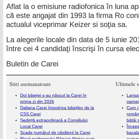
Aflat la o emisiune radiofonica în luna ap
că este angajat din 1993 la firma Ro conix
actualul viceprimar Keizer si soţia sa.
La alegerile locale din data de 5 iunie 2
între cei 4 candidaţi înscrişi în cursa elec
Buletin de Carei
Stiri asemanatoare
Ultimele s
Doi băieței s-au născut la Carei în
Lansa
prima zi din 2026
oameni
Daliana Carei împotriva băieților de la
Cum i-
CSS Carei
români
Ședință extraordinară a Consiliului
bătăi 
Local Carei
Încep
Scade numărul de căsătorii la Carei
bacala
Elevii profesorului Răzvan Nintaș sunt
augus