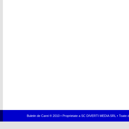
Buletin de Carei ® 2010 • Proprietate a SC DIVERTI MEDIA SRL • Toate dr