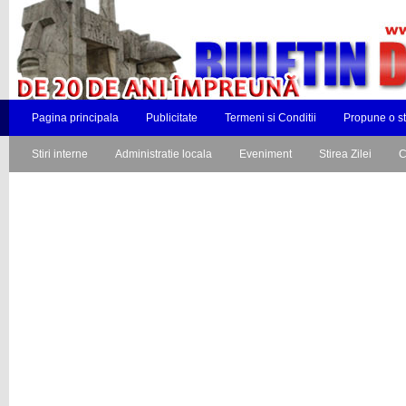
Pagina principala
Publicitate
Termeni si Conditii
Propune o st
Stiri interne
Administratie locala
Eveniment
Stirea Zilei
C