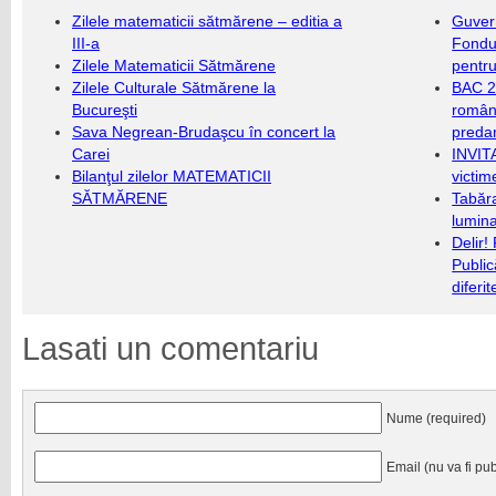
Zilele matematicii sătmărene – editia a
Guver
III-a
Fondu
Zilele Matematicii Sătmărene
pentru
Zilele Culturale Sătmărene la
BAC 20
Bucureşti
română
Sava Negrean-Brudaşcu în concert la
predar
Carei
INVIT
Bilanţul zilelor MATEMATICII
victim
SĂTMĂRENE
Tabăra
lumina
Delir!
Public
diferi
Lasati un comentariu
Nume (required)
Email (nu va fi pub