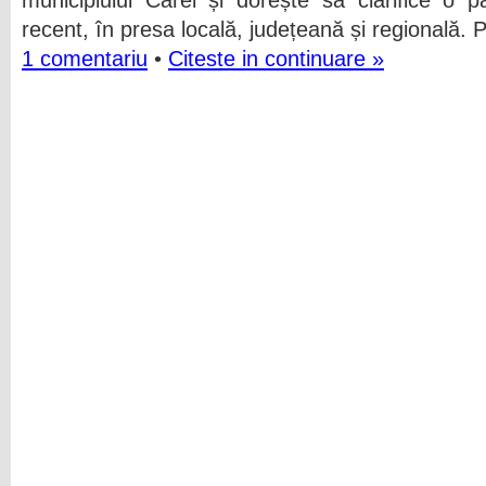
municipiului Carei și dorește să clarifice o pa
recent, în presa locală, județeană și regională. P
1 comentariu
•
Citeste in continuare »