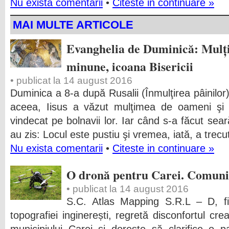
Nu exista comentarii
•
Citeste in continuare »
MAI MULTE ARTICOLE
Evanghelia de Duminică: Mulț
minune, icoana Bisericii
• publicat la 14 august 2016
Duminica a 8-a după Rusalii (Înmulţirea pâinilo
aceea, Iisus a văzut mulţimea de oameni şi I
vindecat pe bolnavii lor. Iar când s-a făcut seară
au zis: Locul este pustiu şi vremea, iată, a trecut
Nu exista comentarii
•
Citeste in continuare »
O dronă pentru Carei. Comuni
• publicat la 14 august 2016
S.C. Atlas Mapping S.R.L – D, f
topografiei inginerești, regretă disconfortul cre