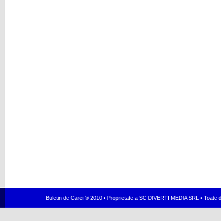
Buletin de Carei ® 2010 • Proprietate a SC DIVERTI MEDIA SRL • Toate dr