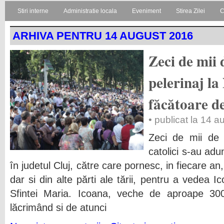
Stiri interne
Administratie locala
Eveniment
Stirea Zilei
C
ARHIVA PENTRU 14 AUGUST 2016
Zeci de mii 
pelerinaj la
făcătoare d
• publicat la 14 
Zeci de mii de p
catolici s-au adun
în judetul Cluj, către care pornesc, in fiecare an,
dar si din alte părti ale tării, pentru a vedea
Sfintei Maria. Icoana, veche de aproape 300
lăcrimând si de atunci