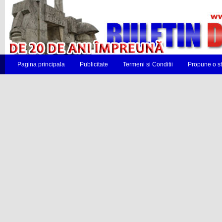
Pagina principala
Publicitate
Termeni si Conditii
Propune o st