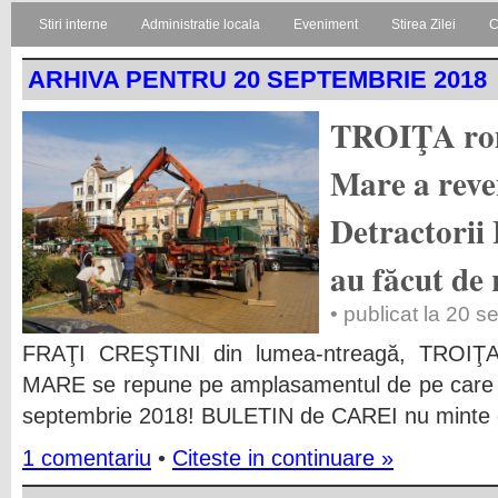
Stiri interne
Administratie locala
Eveniment
Stirea Zilei
C
ARHIVA PENTRU 20 SEPTEMBRIE 2018
TROIŢA rom
Mare a reven
Detractorii 
au făcut de 
• publicat la 20 
FRAŢI CREŞTINI din lumea-ntreagă, TRO
MARE se repune pe amplasamentul de pe care a 
septembrie 2018! BULETIN de CAREI nu minte 
1 comentariu
•
Citeste in continuare »