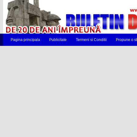
Pagina principala
Publicitate
Termeni si Conditii
Propune o st