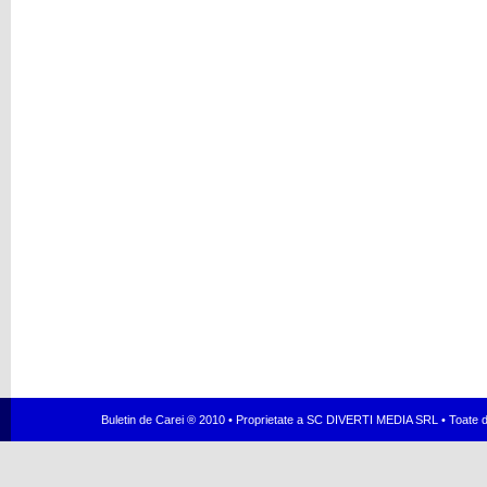
Buletin de Carei ® 2010 • Proprietate a SC DIVERTI MEDIA SRL • Toate dr