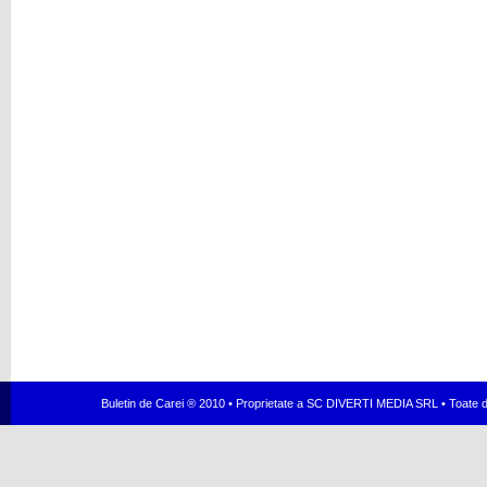
Buletin de Carei ® 2010 • Proprietate a SC DIVERTI MEDIA SRL • Toate dr