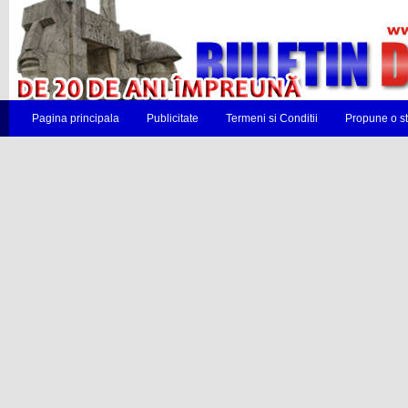
Pagina principala
Publicitate
Termeni si Conditii
Propune o st