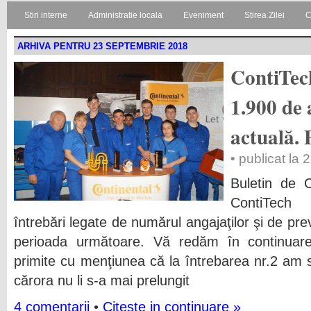
Stiri interne
Administratie locala
Eveniment
Stirea Zilei
C
ARHIVA PENTRU 23 SEPTEMBRIE 2018
ContiTech
1.900 de 
actuală. 
• publicat la
Buletin de C
ContiTech
întrebări legate de numărul angajaţilor şi de prev
perioada următoare. Vă redăm în continuare î
primite cu menţiunea că la întrebarea nr.2 am s
cărora nu li s-a mai prelungit
4 comentarii
•
Citeste in continuare »