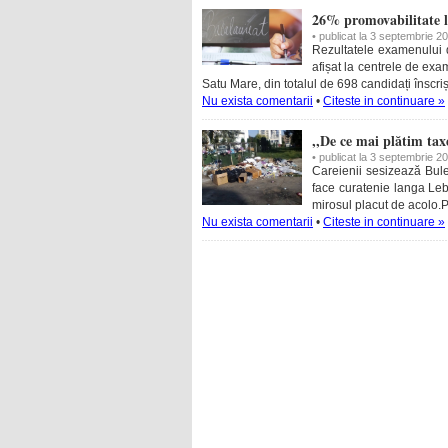
26% promovabilitate l
• publicat la 3 septembrie 2
Rezultatele examenului d
afișat la centrele de ex
Satu Mare, din totalul de 698 candidați înscriș
Nu exista comentarii
•
Citeste in continuare »
,,De ce mai plătim tax
• publicat la 3 septembrie 2
Careienii sesizează Bule
face curatenie langa Le
mirosul placut de acolo.
Nu exista comentarii
•
Citeste in continuare »