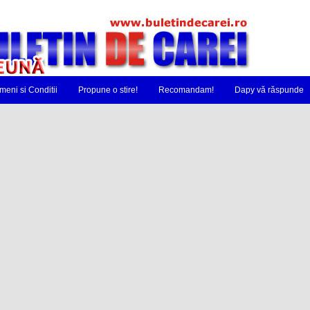
meni si Conditii
Propune o stire!
Recomandam!
Dapy vă răspunde