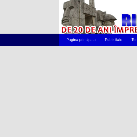
Pagina principala
Publicitate
Ter