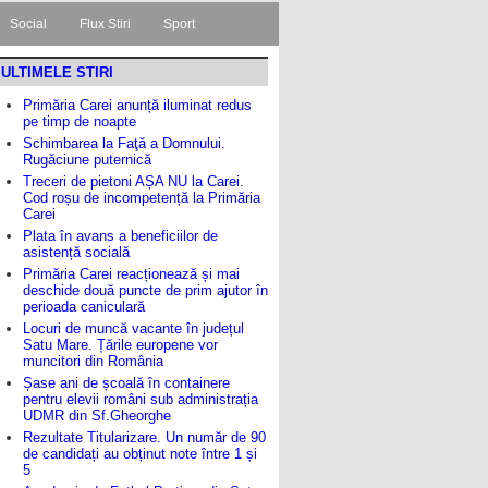
Social
Flux Stiri
Sport
ULTIMELE STIRI
Primăria Carei anunță iluminat redus
pe timp de noapte
Schimbarea la Faţă a Domnului.
Rugăciune puternică
Treceri de pietoni AȘA NU la Carei.
Cod roșu de incompetență la Primăria
Carei
Plata în avans a beneficiilor de
asistență socială
Primăria Carei reacționează și mai
deschide două puncte de prim ajutor în
perioada caniculară
Locuri de muncă vacante în județul
Satu Mare. Țările europene vor
muncitori din România
Șase ani de școală în containere
pentru elevii români sub administrația
UDMR din Sf.Gheorghe
Rezultate Titularizare. Un număr de 90
de candidați au obținut note între 1 și
5