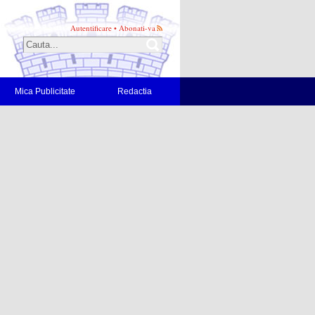
Autentificare
•
Abonati-va
Mica Publicitate
Redactia