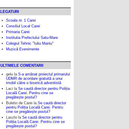
LEGATURI
Scoala nr. 1 Carei
Consiliul Local Carei
Primaria Carei
Institutia Prefectului Satu-Mare
Colegiul Tehnic "Iuliu Maniu"
Muzică Evenimente
ULTIMELE COMENTARII
gelu
la
S-a amânat proiectul primarului
UDMR de acordare gratuită a unui
imobil către o biserică adventistă
Laci
la
Se caută director pentru Poliția
Locală Carei. Pentru cine se
pregătește postul?
Buletin de Carei
la
Se caută director
pentru Poliția Locală Carei. Pentru
cine se pregătește postul?
Laszlo
la
Se caută director pentru
Poliția Locală Carei. Pentru cine se
pregătește postul?