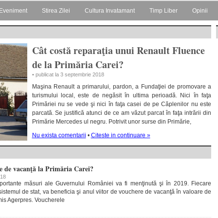
Eveniment
Stirea Zilei
Cultura Invatamant
Timp Liber
Opinii
Cât costă reparaţia unui Renault Fluence
de la Primăria Carei?
• publicat la 3 septembrie 2018
Maşina Renault a primarului, pardon, a Fundaţiei de promovare a
turismului local, este de negăsit în ultima perioadă. Nici în faţa
Primăriei nu se vede şi nici în faţa casei de pe Căplenilor nu este
parcată. Se justifică atunci de ce am văzut parcat în faţa intrării din
Primărie Mercedes ul negru. Potrivit unor surse din Primărie,
Nu exista comentarii
•
Citeste in continuare »
e de vacanţă la Primăria Carei?
018
portante măsuri ale Guvernului României va fi menţinută şi în 2019. Fiecare
istemul de stat, va beneficia şi anul viitor de vouchere de vacanţă în valoare de
mis Agerpres. Voucherele