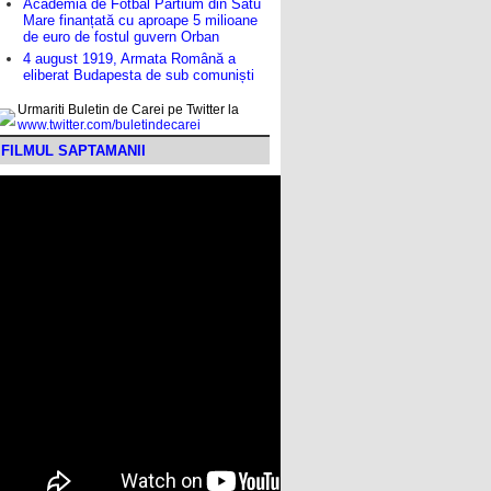
Academia de Fotbal Partium din Satu
Mare finanțată cu aproape 5 milioane
de euro de fostul guvern Orban
4 august 1919, Armata Română a
eliberat Budapesta de sub comuniști
Urmariti Buletin de Carei pe Twitter la
www.twitter.com/buletindecarei
FILMUL SAPTAMANII