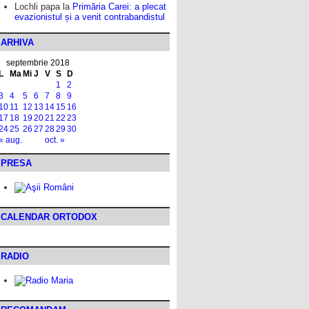
Lochli papa
la
Primăria Carei: a plecat
evazionistul și a venit contrabandistul
ARHIVA
septembrie 2018
L
Ma
Mi
J
V
S
D
1
2
3
4
5
6
7
8
9
10
11
12
13
14
15
16
17
18
19
20
21
22
23
24
25
26
27
28
29
30
« aug.
oct. »
PRESA
CALENDAR ORTODOX
RADIO