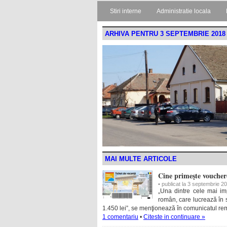
Stiri interne
Administratie locala
ARHIVA PENTRU 3 SEPTEMBRIE 2018
MAI MULTE ARTICOLE
Cine primeşte voucher
• publicat la 3 septembrie 2
„Una dintre cele mai im
român, care lucrează în s
1.450 lei”, se menţionează în comunicatul re
1 comentariu
•
Citeste in continuare »