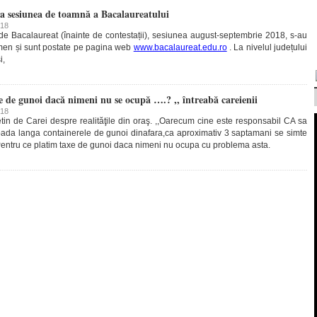
a sesiunea de toamnă a Bacalaureatului
018
e Bacalaureat (înainte de contestații), sesiunea august-septembrie 2018, s-au
amen și sunt postate pe pagina web
www.bacalaureat.edu.ro
. La nivelul județului
i,
e de gunoi dacă nimeni nu se ocupă ….? ,, întreabă careienii
018
tin de Carei despre realităţile din oraş. ,,Oarecum cine este responsabil CA sa
bada langa containerele de gunoi dinafara,ca aproximativ 3 saptamani se simte
Pentru ce platim taxe de gunoi daca nimeni nu ocupa cu problema asta.