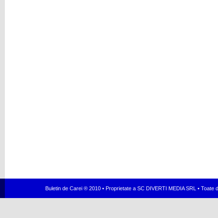
Buletin de Carei ® 2010 • Proprietate a SC DIVERTI MEDIA SRL • Toate dr