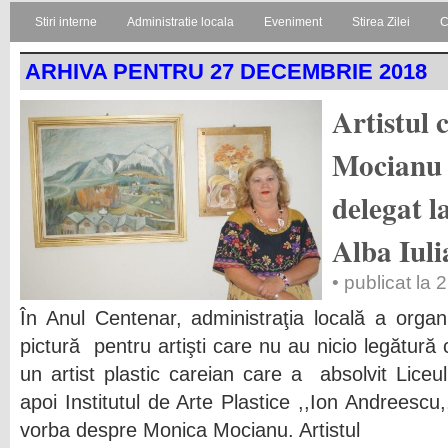
Stiri interne
Administratie locala
Eveniment
Stirea Zilei
C
ARHIVA PENTRU 27 DECEMBRIE 2018
Artistul
Mocianu 
delegat l
Alba Iuli
• publicat la
În Anul Centenar, administraţia locală a orga
pictură pentru artişti care nu au nicio legătură 
un artist plastic careian care a absolvit Liceu
apoi Institutul de Arte Plastice ,,Ion Andreesc
vorba despre Monica Mocianu. Artistul