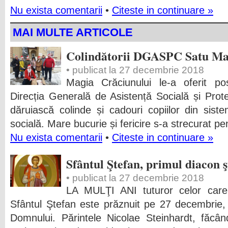
Nu exista comentarii
•
Citeste in continuare »
MAI MULTE ARTICOLE
Colindătorii DGASPC Satu M
• publicat la 27 decembrie 2018
Magia Crăciunului le-a oferit posi
Direcția Generală de Asistență Socială și Pro
dăruiască colinde și cadouri copiilor din sis
socială. Mare bucurie și fericire s-a strecurat pe
Nu exista comentarii
•
Citeste in continuare »
Sfântul Ştefan, primul diacon şi
• publicat la 27 decembrie 2018
LA MULŢI ANI tuturor celor care
Sfântul Ştefan este prăznuit pe 27 decembrie,
Domnului. Părintele Nicolae Steinhardt, făcân