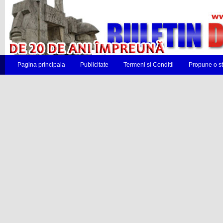
Pagina principala
Publicitate
Termeni si Conditii
Propune o st