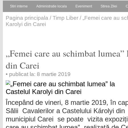
Stiri interne
Administratie locala
Eveniment
Stirea Zilei
C
Pagina principala
/
Timp Liber
/ „Femei care au sc
Karolyi din Carei
„Femei care au schimbat lumea” l
din Carei
• publicat la: 8 martie 2019
Începând de vineri, 8 martie 2019, în cap
Sălii Cavalerilor a Castelului Károlyi din
municipiul Carei se poate vizita expoziț
care au schimbat lumea”, realizată de C