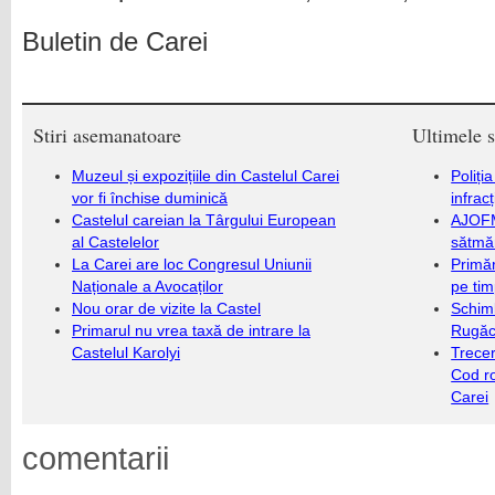
Buletin de Carei
Stiri asemanatoare
Ultimele s
Muzeul și expozițiile din Castelul Carei
Poliți
vor fi închise duminică
infrac
Castelul careian la Târgului European
AJOFM
al Castelelor
sătmăr
La Carei are loc Congresul Uniunii
Primăr
Naționale a Avocaților
pe ti
Nou orar de vizite la Castel
Schim
Primarul nu vrea taxă de intrare la
Rugăc
Castelul Karolyi
Trecer
Cod r
Carei
comentarii