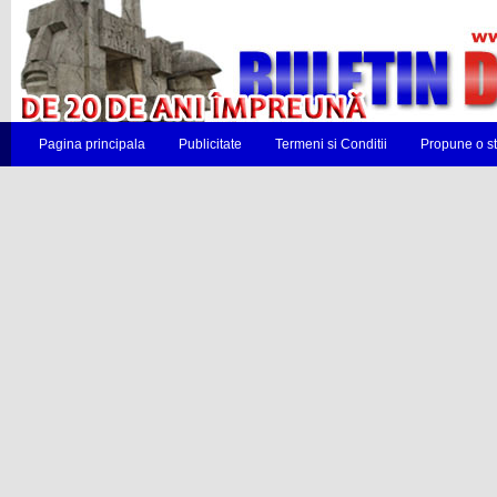
Pagina principala
Publicitate
Termeni si Conditii
Propune o st