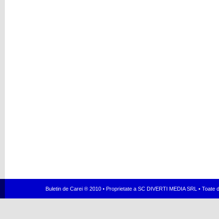
Buletin de Carei ® 2010 • Proprietate a SC DIVERTI MEDIA SRL • Toate dr