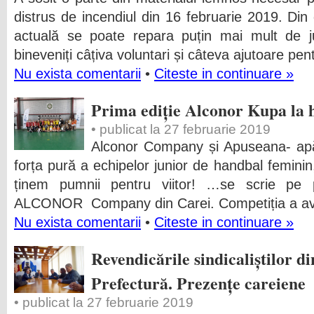
distrus de incendiul din 16 februarie 2019. Din 
actuală se poate repara puțin mai mult de ju
bineveniți câțiva voluntari și câteva ajutoare pen
Nu exista comentarii
•
Citeste in continuare »
Prima ediție Alconor Kupa la 
• publicat la 27 februarie 2019
Alconor Company și Apuseana- apă 
forța pură a echipelor junior de handbal feminin, 
ținem pumnii pentru viitor! …se scrie pe pa
ALCONOR Company din Carei. Competiția a avut
Nu exista comentarii
•
Citeste in continuare »
Revendicările sindicaliștilor d
Prefectură. Prezențe careiene
• publicat la 27 februarie 2019