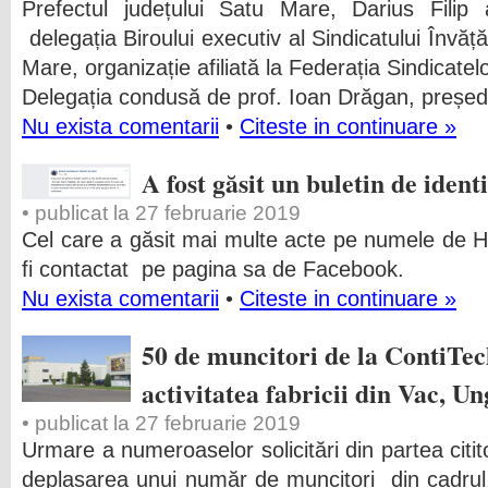
Prefectul județului Satu Mare, Darius Filip
delegația Biroului executiv al Sindicatului Învăț
Mare, organizație afiliată la Federația Sindicatel
Delegația condusă de prof. Ioan Drăgan, președ
Nu exista comentarii
•
Citeste in continuare »
A fost găsit un buletin de identi
• publicat la 27 februarie 2019
Cel care a găsit mai multe acte pe numele de 
fi contactat pe pagina sa de Facebook.
Nu exista comentarii
•
Citeste in continuare »
50 de muncitori de la ContiTec
activitatea fabricii din Vac, U
• publicat la 27 februarie 2019
Urmare a numeroaselor solicitări din partea citito
deplasarea unui număr de muncitori din cadrul u