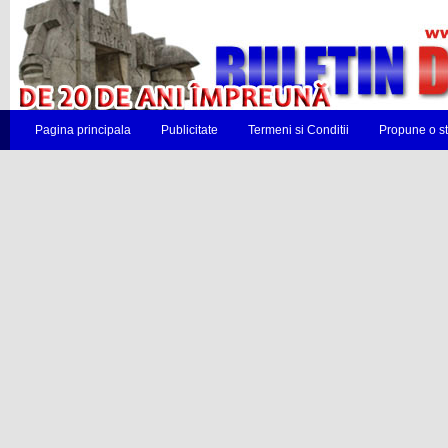
Pagina principala
Publicitate
Termeni si Conditii
Propune o st