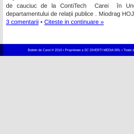
de cauciuc de la ContiTech Carei în Unga
departamentului de relații publice . Miodrag HO
3 comentarii
•
Citeste in continuare »
Buletin de Carei ® 2010 • Proprietate a SC DIVERTI MEDIA SRL • Toate dr