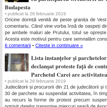
Budapesta
• publicat la 28 februarie 2019
Oricine dorință venită de peste granița de Vest 
comentariu. Când vine vorba însă de oaspeți d
pe ambele maluri ale Prutului, totul se oprește l
Acesta este motivul pentru care semnalăm cons
6 comentarii
•
Citeste in continuare »
Lista instanțelor și parchetelo
declanșat proteste față de con
Parchetul Carei are activitate
• publicat la 28 februarie 2019
Judecătorii și procurorii din 21 de judecătorii și 
30 de parchete au suspendat activitatea, în timp 
au recurs la forme de protest precum suspenda
potrivit datelor transmise miercuri seară de Asoc