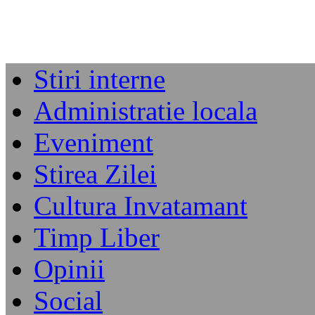
Stiri interne
Administratie locala
Eveniment
Stirea Zilei
Cultura Invatamant
Timp Liber
Opinii
Social