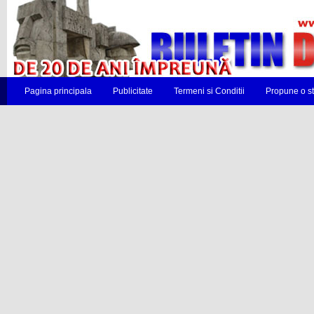
Pagina principala
Publicitate
Termeni si Conditii
Propune o st