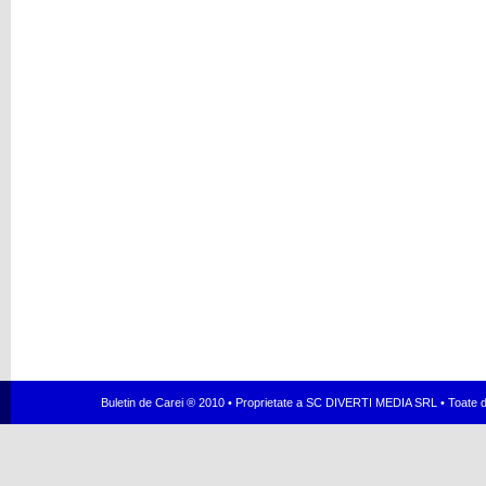
Buletin de Carei ® 2010 • Proprietate a SC DIVERTI MEDIA SRL • Toate dr