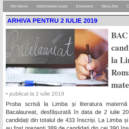
Stiri interne
Administratie locala
Eveniment
Stirea Zilei
C
ARHIVA PENTRU 2 IULIE 2019
BAC 
cand
la L
Româ
mate
• publicat la 2 iulie 2019
Proba scrisă la Limba și literatura matern
Bacalaureat, desfășurată în data de 2 iulie 2
candidați din totalul de 433 înscriși. La Limba ș
au fost prezenți 389 de candidați din cei 390 înscr