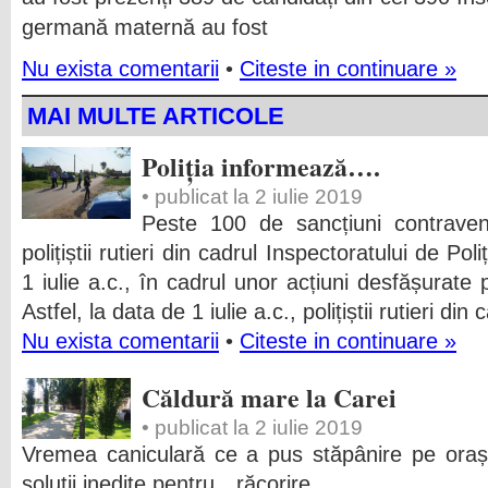
germană maternă au fost
Nu exista comentarii
•
Citeste in continuare »
MAI MULTE ARTICOLE
Poliția informează….
• publicat la 2 iulie 2019
Peste 100 de sancțiuni contraven
polițiștii rutieri din cadrul Inspectoratului de Po
1 iulie a.c., în cadrul unor acțiuni desfășurate
Astfel, la data de 1 iulie a.c., polițiștii rutieri din
Nu exista comentarii
•
Citeste in continuare »
Căldură mare la Carei
• publicat la 2 iulie 2019
Vremea caniculară ce a pus stăpânire pe oraș
soluții inedite pentru…răcorire….