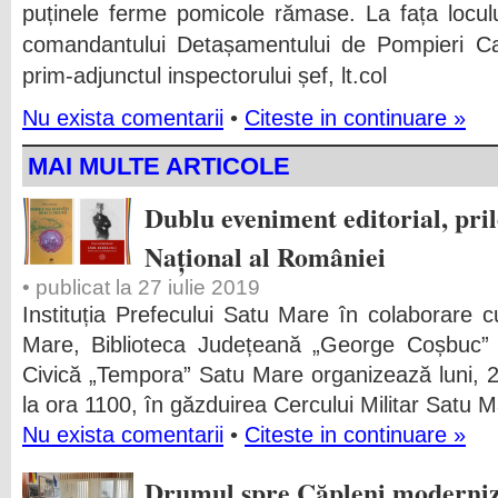
puținele ferme pomicole rămase. La fața locului
comandantului Detașamentului de Pompieri Car
prim-adjunctul inspectorului șef, lt.col
Nu exista comentarii
•
Citeste in continuare »
MAI MULTE ARTICOLE
Dublu eveniment editorial, pri
Național al României
• publicat la 27 iulie 2019
Instituția Prefecului Satu Mare în colaborare 
Mare, Biblioteca Județeană „George Coșbuc” B
Civică „Tempora” Satu Mare organizează luni, 2
la ora 1100, în găzduirea Cercului Militar Satu M
Nu exista comentarii
•
Citeste in continuare »
Drumul spre Căpleni moderniz