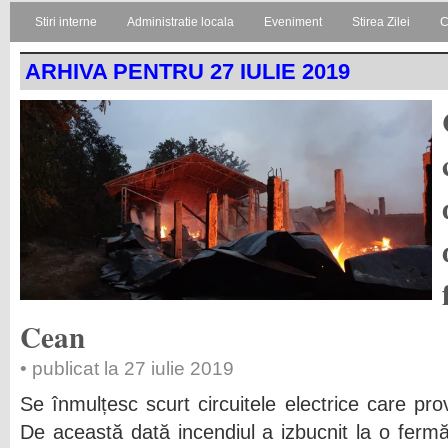
Stiri interne
Administratie locala
Eveniment
Stirea Zilei
C
ARHIVA PENTRU 27 IULIE 2019
Cean
• publicat la 27 iulie 2019
Se înmulțesc scurt circuitele electrice care pr
De această dată incendiul a izbucnit la o ferm