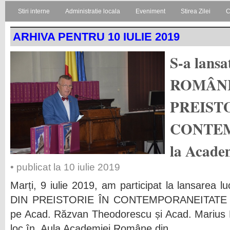
Stiri interne
Administratie locala
Eveniment
Stirea Zilei
C
ARHIVA PENTRU 10 IULIE 2019
S-a lans
ROMÂNI
PREISTO
CONTEM
la Acad
• publicat la 10 iulie 2019
Marți, 9 iulie 2019, am participat la lansare
DIN PREISTORIE ÎN CONTEMPORANEITATE avâ
pe Acad. Răzvan Theodorescu și Acad. Mariu
loc în Aula Academiei Române din