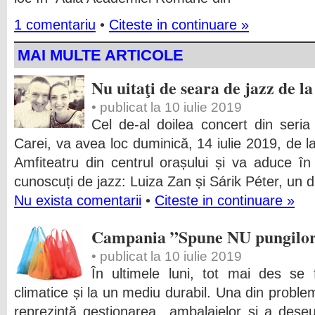
1 comentariu
•
Citeste in continuare »
MAI MULTE ARTICOLE
Nu uitaţi de seara de jazz de l
• publicat la 10 iulie 2019
Cel de-al doilea concert din ser
Carei, va avea loc duminică, 14 iulie 2019, de la
Amfiteatru din centrul orașului și va aduce în f
cunoscuți de jazz: Luiza Zan și Sárik Péter, un 
Nu exista comentarii
•
Citeste in continuare »
Campania ”Spune NU pungilor 
• publicat la 10 iulie 2019
În ultimele luni, tot mai des se f
climatice și la un mediu durabil. Una din problem
reprezintă gestionarea ambalajelor și a deșeu