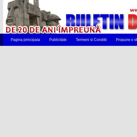
Pagina principala
Publicitate
Termeni si Conditii
Propune o st