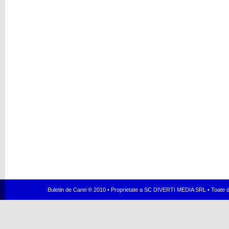
Buletin de Carei ® 2010 • Proprietate a SC DIVERTI MEDIA SRL • Toate dr