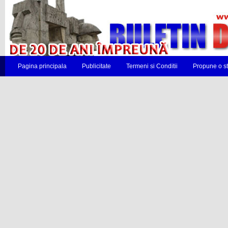
Pagina principala
Publicitate
Termeni si Conditii
Propune o st