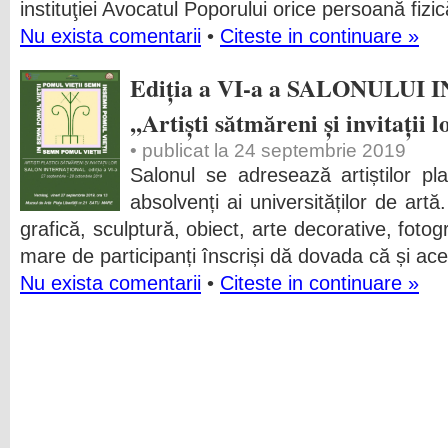
instituţiei Avocatul Poporului orice persoană fizi
Nu exista comentarii
•
Citeste in continuare »
Ediția a VI-a a SALONULU
,,Artiști sătmăreni și invitații l
• publicat la 24 septembrie 2019
Salonul se adresează artiștilor pla
absolvenți ai universităților de artă
grafică, sculptură, obiect, arte decorative, fotog
mare de participanți înscriși dă dovada că și ac
Nu exista comentarii
•
Citeste in continuare »