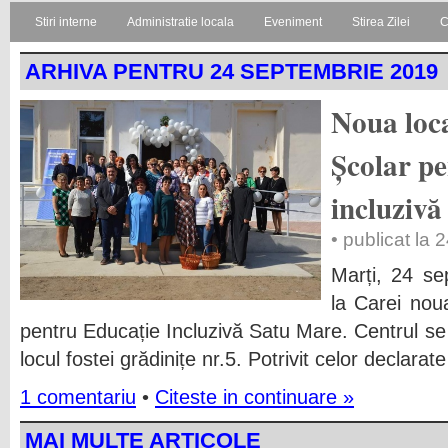
Stiri interne
Administratie locala
Eveniment
Stirea Zilei
C
ARHIVA PENTRU 24 SEPTEMBRIE 2019
Noua loca
Școlar pe
incluzivă
• publicat la
Marți, 24 se
la Carei nou
pentru Educație Incluzivă Satu Mare. Centrul se 
locul fostei grădinițe nr.5.
Potrivit celor declara
1 comentariu
•
Citeste in continuare »
MAI MULTE ARTICOLE