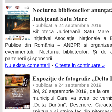
Nocturna bibliotecilor anunțat
Județeană Satu Mare
• publicat la 24 septembrie 2019
Biblioteca Județeană Satu Mare 
inițiativei Asociației Naționale a Bi
Publice din România – ANBPR și organizea
evenimentului Nocturna bibliotecilor. Și de a
partenerii și sponsorii
Nu exista comentarii
•
Citeste in continuare »
Expoziție de fotografie „Delta 
• publicat la 24 septembrie 2019
Joi, 26 septembrie 2019, de la ora 1
municipiul Carei va avea loc vernis
„Delta Dunării”. Descriere: Caracter
spirituale şi etnice fac din pitorea