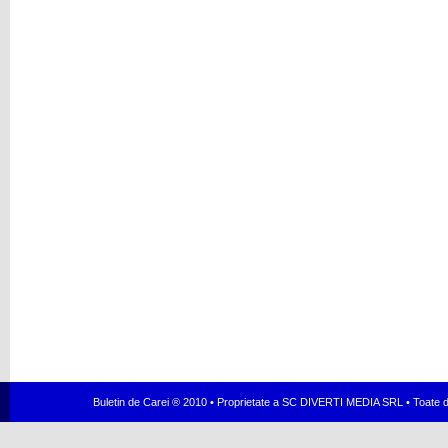
Buletin de Carei ® 2010 • Proprietate a SC DIVERTI MEDIA SRL • Toate dr