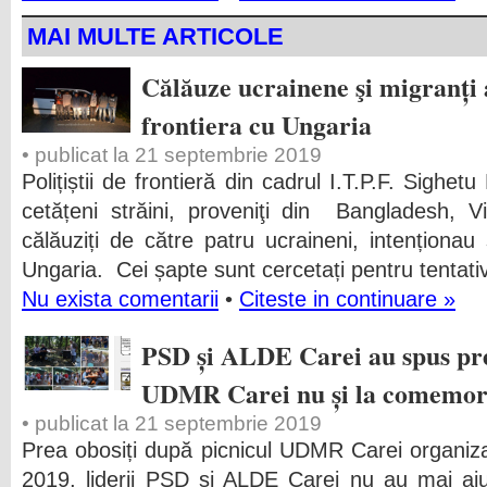
MAI MULTE ARTICOLE
Călăuze ucrainene şi migranți as
frontiera cu Ungaria
• publicat la 21 septembrie 2019
Polițiștii de frontieră din cadrul I.T.P.F. Sighe
cetățeni străini, proveniţi din Bangladesh, 
călăuziți de către patru ucraineni, intenționau 
Ungaria. Cei șapte sunt cercetați pentru tentati
Nu exista comentarii
•
Citeste in continuare »
PSD și ALDE Carei au spus pre
UDMR Carei nu și la comemor
• publicat la 21 septembrie 2019
Prea obosiți după picnicul UDMR Carei organiz
2019, liderii PSD și ALDE Carei nu au mai aj