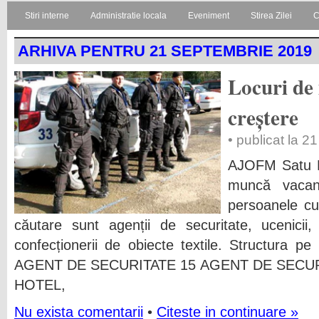
Stiri interne
Administratie locala
Eveniment
Stirea Zilei
C
ARHIVA PENTRU 21 SEPTEMBRIE 2019
Locuri de
creștere
• publicat la 
AJOFM Satu M
muncă vacan
persoanele cu
căutare sunt agenții de securitate, ucenicii,
confecționerii de obiecte textile. Structura 
AGENT DE SECURITATE 15 AGENT DE SECUR
HOTEL,
Nu exista comentarii
•
Citeste in continuare »