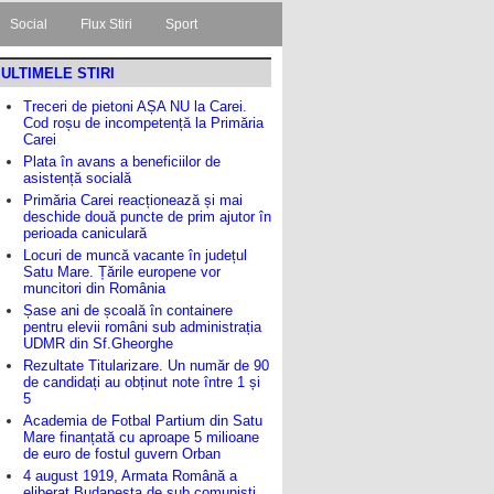
Social
Flux Stiri
Sport
ULTIMELE STIRI
Treceri de pietoni AȘA NU la Carei.
Cod roșu de incompetență la Primăria
Carei
Plata în avans a beneficiilor de
asistență socială
Primăria Carei reacționează și mai
deschide două puncte de prim ajutor în
perioada caniculară
Locuri de muncă vacante în județul
Satu Mare. Țările europene vor
muncitori din România
Șase ani de școală în containere
pentru elevii români sub administrația
UDMR din Sf.Gheorghe
Rezultate Titularizare. Un număr de 90
de candidați au obținut note între 1 și
5
Academia de Fotbal Partium din Satu
Mare finanțată cu aproape 5 milioane
de euro de fostul guvern Orban
4 august 1919, Armata Română a
eliberat Budapesta de sub comuniști