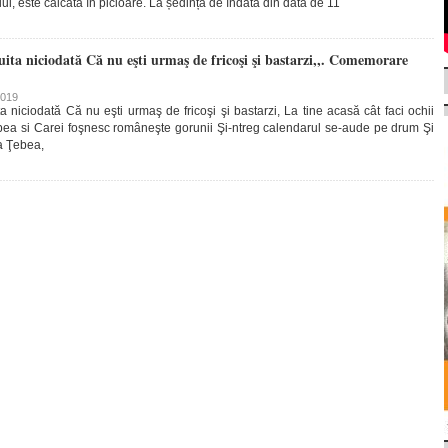
i, este călcată în picioare.
La ședința de îndată din data de 11
ita niciodată Că nu eşti urmaş de fricoşi şi bastarzi,,. Comemorare
2019
 niciodată Că nu eşti urmaş de fricoşi şi bastarzi, La tine acasă cât faci ochii
ebea si Carei foşnesc româneşte gorunii Şi-ntreg calendarul se-aude pe drum Şi
la Ţebea,