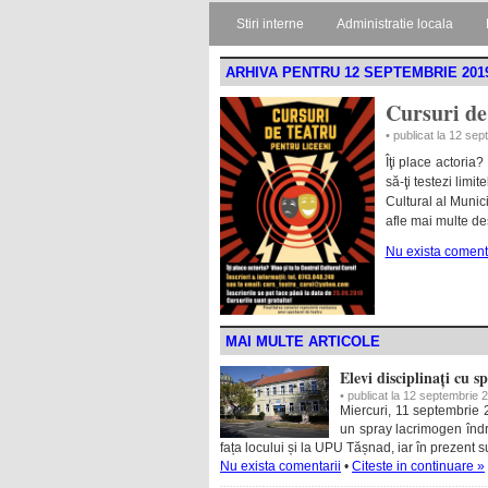
Stiri interne
Administratie locala
ARHIVA PENTRU 12 SEPTEMBRIE 201
Cursuri de 
• publicat la 12 se
Îţi place actoria?
să-ţi testezi limi
Cultural al Munic
afle mai multe de
Nu exista comenta
MAI MULTE ARTICOLE
Elevi disciplinați cu 
• publicat la 12 septembrie 
Miercuri, 11 septembrie 
un spray lacrimogen îndrep
fața locului și la UPU Tășnad, iar în prezent su
Nu exista comentarii
•
Citeste in continuare »