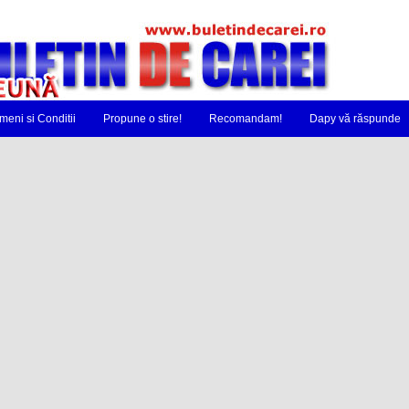
meni si Conditii
Propune o stire!
Recomandam!
Dapy vă răspunde