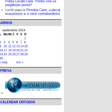
Poliția Locală Carei. Pentru cine se
pregătește postul?
Lochli papa
la
Primăria Carei: a plecat
evazionistul și a venit contrabandistul
ARHIVA
septembrie 2019
L
Ma
Mi
J
V
S
D
1
2
3
4
5
6
7
8
9
10
11
12
13
14
15
16
17
18
19
20
21
22
23
24
25
26
27
28
29
30
« aug.
oct. »
PRESA
CALENDAR ORTODOX