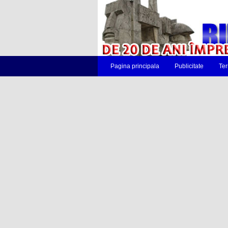
Pagina principala
Publicitate
Ter