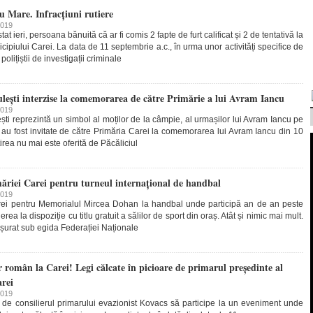
tu Mare. Infracțiuni rutiere
2019
stat ieri, persoana bănuită că ar fi comis 2 fapte de furt calificat și 2 de tentativă la
nicipiului Carei. La data de 11 septembrie a.c., în urma unor activități specifice de
olițiștii de investigații criminale
ulești interzise la comemorarea de către Primărie a lui Avram Iancu
2019
ști reprezintă un simbol al moților de la câmpie, al urmașilor lui Avram Iancu pe
au fost invitate de către Primăria Carei la comemorarea lui Avram Iancu din 10
rea nu mai este oferită de Păcăliciul
măriei Carei pentru turneul internațional de handbal
2019
arei pentru Memorialul Mircea Dohan la handbal unde participă an de an peste
rea la dispoziție cu titlu gratuit a sălilor de sport din oraș. Atât și nimic mai mult.
ășurat sub egida Federației Naționale
român la Carei! Legi călcate în picioare de primarul președinte al
rei
2019
 de consilierul primarului evazionist Kovacs să participe la un eveniment unde