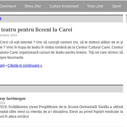
Eveniment
Stirea Zilei
Cultura Invatamant
Timp Liber
Opinii
9
teatru pentru liceeni la Carei
ptembrie 2019
 Crezi că eşti talentat ? Vrei să cunoşti oameni noi, să te distrezi alături de ei şi
tele ? Vino în trupa de teatru în limba română de la Centrul Cultural Carei. Centrul
ipiului Carei organizează cursuri de teatru pentru liceeni. Toţi cei care doresc să
spre fascinanta
rii
•
Citeste in continuare »
spray lacrimogen
2019
2019, învățătoarea clasei Pregătitoare de la Școala Gimnazială Santău a utilizat
tat către elevi cu intenția de a-i disciplina. Elevii au primit îngrijiri medicale la
nt în afara oricărui