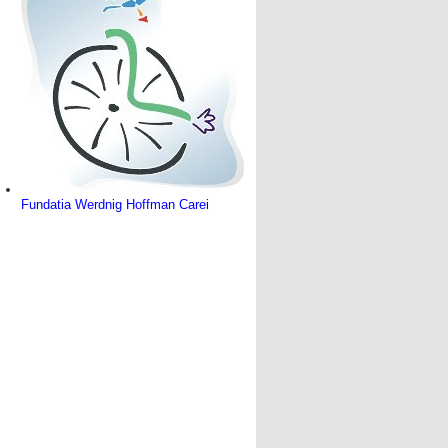
Fundatia Werdnig Hoffman Carei