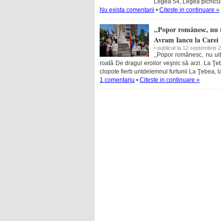
Legea 54, Legea picniculu
Nu exista comentarii
•
Citeste in continuare »
,,Popor românesc, nu u
Avram Iancu la Carei
• publicat la 12 septembrie 
,,Popor românesc, nu uita
roată De dragul eroilor veşnic să arzi. La Ţ
clopote fierb untdelemnul furtunii La Ţebea, 
1 comentariu
•
Citeste in continuare »