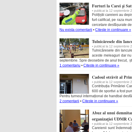
Furturi la Carei și Sa
• publicat la 12 septembrie 
Polițiștii careieni au depi
furt calificat, pe raza mu
cercetare desfășurate de p
Nu exista comentarii
•
Citeste in continuare »
Tulnicăresele din Ianc
• publicat la 12 septembrie 
Tulnicăresele din Iancule
aceste meleaguri dar nu 
septembrie. Spre deosebire de anul trecut, ști
1 comentariu
•
Citeste in continuare »
Cadoul otrăvit al Pri
• publicat la 12 septembrie 
Contribuția Primăriei C
600 de sportivi a fost pune
Pentru turneul internațional de handbal desf
2 comentarii
•
Citeste in continuare »
Abuz al unui demnitar 
organizației UDMR Ca
• publicat la 12 septembrie 
Careienii sunt îndemnați