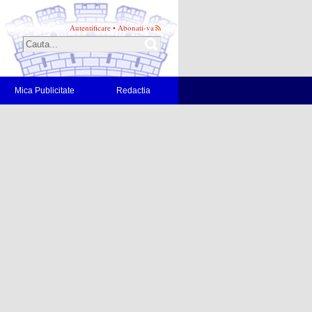
Autentificare
•
Abonati-va
Mica Publicitate
Redactia