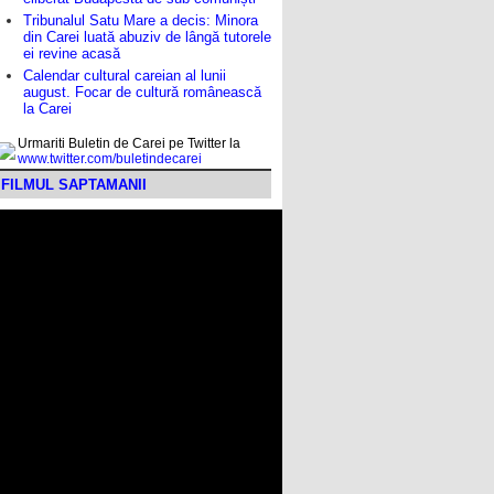
Tribunalul Satu Mare a decis: Minora
din Carei luată abuziv de lângă tutorele
ei revine acasă
Calendar cultural careian al lunii
august. Focar de cultură românească
la Carei
Urmariti Buletin de Carei pe Twitter la
www.twitter.com/buletindecarei
FILMUL SAPTAMANII