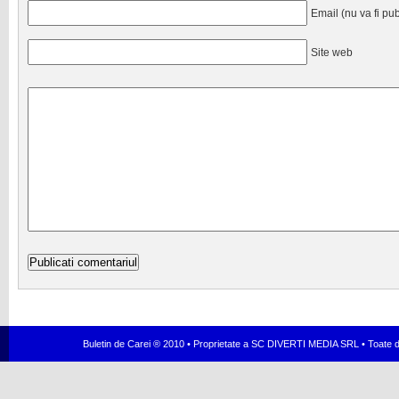
Email (nu va fi pub
Site web
Buletin de Carei ® 2010 • Proprietate a SC DIVERTI MEDIA SRL • Toate dr