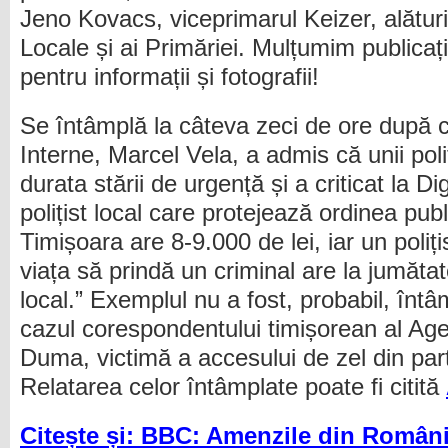
Jeno Kovacs, viceprimarul Keizer, alături 
Locale și ai Primăriei. Mulțumim publicaț
pentru informații și fotografii!
Se întâmplă la câteva zeci de ore după ce
Interne, Marcel Vela, a admis că unii poli
durata stării de urgență și a criticat la Di
polițist local care protejează ordinea publ
Timișoara are 8-9.000 de lei, iar un poliți
viața să prindă un criminal are la jumătate 
local.” Exemplul nu a fost, probabil, înt
cazul corespondentului timișorean al Ag
Duma, victimă a accesului de zel din parte
Relatarea celor întâmplate poate fi citită
Citește și: BBC: Amenzile din Români