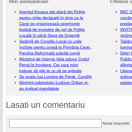
Stiri asemanatoare
Ultimele s
Agentul Kovacs dat afară din Poliție
BAC 20
pentru niște declarații în timp ce la
română
Carei se organizează ceremonie
predar
festivă de investire de șef de Poliție
INVIT
Locală în plină Stare de Urgență
victim
Ședință de Consiliu Local cu ușile
Tabăra
închise pentru presă la Primăria Carei.
lumina
Parohia Reformată solicită creșă
Delir!
Ministrul de Interne Vela aduce Codul
Public
Penal la frontiere: Cei care mint
diferi
trebuie să știe la ce să se aștepte
Libera
Se poate lua Lumina de Paște. Condiții
grămad
Miniștrii cabinetului Ludovic Orban și-
asiste
au preluat mandatele
Lasati un comentariu
Nume (required)