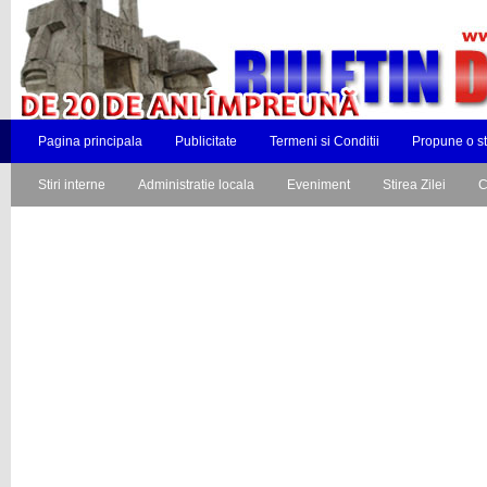
Pagina principala
Publicitate
Termeni si Conditii
Propune o st
Stiri interne
Administratie locala
Eveniment
Stirea Zilei
C