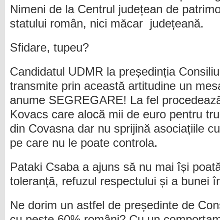
Nimeni de la Centrul județean de patrimon
statului român, nici măcar județeană.
Sfidare, tupeu?
Candidatul UDMR la președinția Consili
transmite prin această artitudine un mesa
anume SEGREGARE! La fel procedează ș
Kovacs care alocă mii de euro pentru tru
din Covasna dar nu sprijină asociațiile cu
pe care nu le poate controla.
Pataki Csaba a ajuns să nu mai își poat
toleranță, refuzul respectului și a bunei î
Ne dorim un astfel de președinte de Cons
cu peste 60% români? Cu un comportame