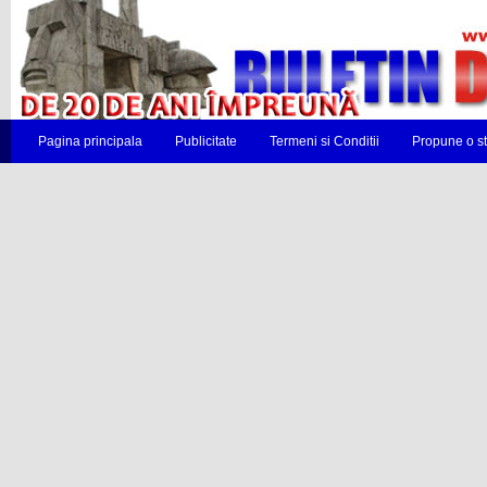
Pagina principala
Publicitate
Termeni si Conditii
Propune o st