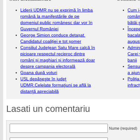
Liderii UDMR nu se exprimă în limba
Cum i-
română la manifestările de pe
români
domeniul public românesc dar vor în
bătăi 
Guvernul României
Încep
George Simion conduce detașat.
bacala
Candidatul coaliției e tot șomer
augus
Consiliul Județean Satu Mare calcă în
Admini
picioare respectul reciproc dintre
Carei 
români și maghiari și informează doar
banii
despre campania electorală
Sensul
Goana după voturi
a ajun
USL depăşeşte în judeţ
Poliți
UDMR.Celelate formaţiuni se află la
infrac
distanţă apreciabilă
Lasati un comentariu
Nume (required)