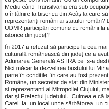
Mediu când Transilvania era sub ocupați
o întâlnire la biserica din Acâș la care să 
reprezentanți români ai statului român? D
UDMR participări comune cu românii la act
istorice din județ?
În 2017 a refuzat să participe la cea ma
culturală românească din județ ce a avut
Adunarea Generală ASTRA ce s-a desfășu
Nici măcar la dezvelirea bustului lui Mih
parte în condițile în care au fost preze
Române, un secretar de stat din Ministeru
si reprezentanti ai Mitropoliei Clujului, ma
dar și Prefectul județului. Culmea e că l
Carei la un local unde sărbătorea un cu