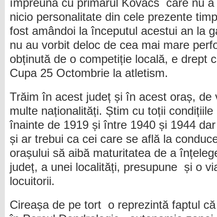
împreună cu primarul Kovacs care nu a bi
nicio personalitate din cele prezente tim
fost amândoi la începutul acestui an la ga
nu au vorbit deloc de cea mai mare perf
obținută de o competiție locală, e drept 
Cupa 25 Octombrie la atletism.
Trăim în acest județ și în acest oraș, d
multe naționalități. Știm cu toții condițiil
înainte de 1919 și între 1940 și 1944 da
și ar trebui ca cei care se află la conduce
orașului să aibă maturitatea de a înțeleg
județ, a unei localități, presupune și o v
locuitorii.
Cireașa de pe tort o reprezintă faptul c