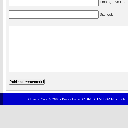
Email (nu va fi pub
Site web
Buletin de Carei ® 2010 • Proprietate a SC DIVERTI MEDIA SRL • Toate dr