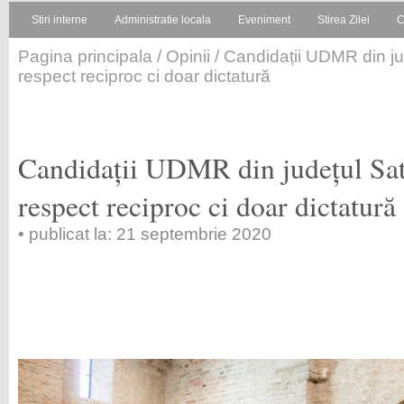
Stiri interne
Administratie locala
Eveniment
Stirea Zilei
C
Pagina principala
/
Opinii
/ Candidații UDMR din ju
respect reciproc ci doar dictatură
Candidații UDMR din județul Sa
respect reciproc ci doar dictatură
• publicat la: 21 septembrie 2020