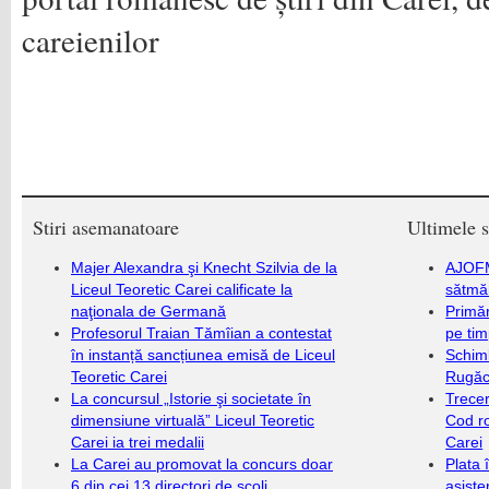
careienilor
Stiri asemanatoare
Ultimele s
Majer Alexandra şi Knecht Szilvia de la
AJOFM
Liceul Teoretic Carei calificate la
sătmăr
naţionala de Germană
Primăr
Profesorul Traian Tămîian a contestat
pe ti
în instanță sancțiunea emisă de Liceul
Schim
Teoretic Carei
Rugăc
La concursul „Istorie şi societate în
Trecer
dimensiune virtuală” Liceul Teoretic
Cod r
Carei ia trei medalii
Carei
La Carei au promovat la concurs doar
Plata 
6 din cei 13 directori de școli.
asiste