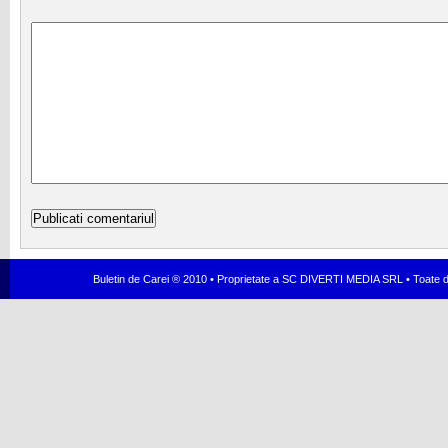
Buletin de Carei ® 2010 • Proprietate a SC DIVERTI MEDIA SRL • Toate dr