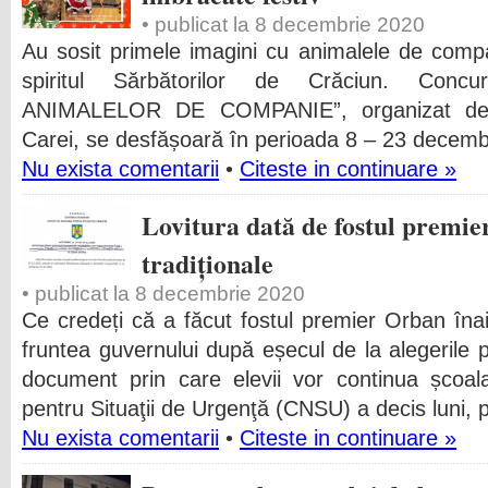
• publicat la 8 decembrie 2020
Au sosit primele imagini cu animalele de comp
spiritul Sărbătorilor de Crăciun. Conc
ANIMALELOR DE COMPANIE”, organizat de c
Carei, se desfășoară în perioada 8 – 23 decembri
Nu exista comentarii
•
Citeste in continuare »
Lovitura dată de fostul premie
tradiționale
• publicat la 8 decembrie 2020
Ce credeți că a făcut fostul premier Orban îna
fruntea guvernului după eșecul de la alegeril
document prin care elevii vor continua școala
pentru Situaţii de Urgenţă (CNSU) a decis luni, 
Nu exista comentarii
•
Citeste in continuare »