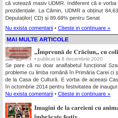
că votează masiv UDMR. Indiferent că e vorba 
prezidențiale. La Cămin, UDMR a obținut 84,6
Deputaților( CD) și 89.68% pentru Senat
Nu exista comentarii
•
Citeste in continuare »
MAI MULTE ARTICOLE
,,Împreună de Crăciun,, cu coli
• publicat la 8 decembrie 2020
Se pare că nu doar analfabetul funcțional Szasz
probleme cu limba română în Primăria Carei ci ș
de la Casa de Cultură. E vorba de aceeași Cas
în octombrie 2014 pentru festivitatea de inaugu
Nu exista comentarii
•
Citeste in continuare »
Imagini de la careieni cu anim
îmbrăcate festiv