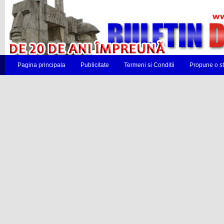
Pagina principala
Publicitate
Termeni si Conditii
Propune o st