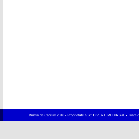
Buletin de Carei ® 2010 • Proprietate a SC DIVERTI MEDIA SRL • Toate dr