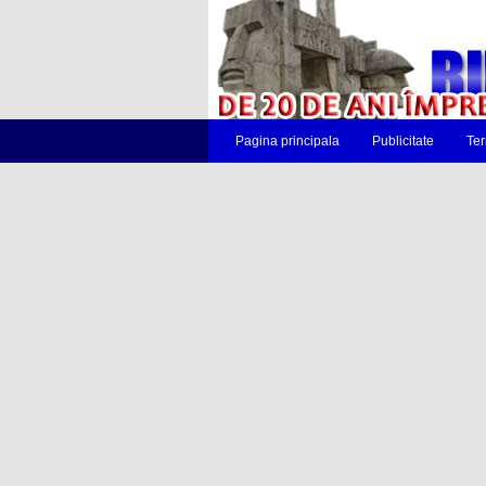
Pagina principala
Publicitate
Ter