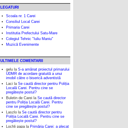
LEGATURI
Scoala nr. 1 Carei
Consiliul Local Carei
Primaria Carei
Institutia Prefectului Satu-Mare
Colegiul Tehnic "Iuliu Maniu"
Muzică Evenimente
ULTIMELE COMENTARII
gelu
la
S-a amânat proiectul primarului
UDMR de acordare gratuită a unui
imobil către o biserică adventistă
Laci
la
Se caută director pentru Poliția
Locală Carei. Pentru cine se
pregătește postul?
Buletin de Carei
la
Se caută director
pentru Poliția Locală Carei. Pentru
cine se pregătește postul?
Laszlo
la
Se caută director pentru
Poliția Locală Carei. Pentru cine se
pregătește postul?
Lochli papa
la
Primăria Carei: a plecat