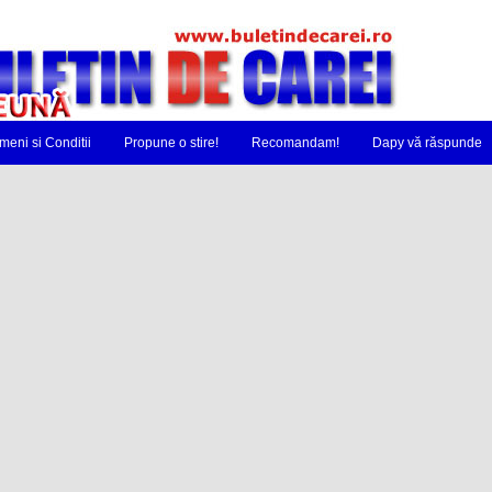
meni si Conditii
Propune o stire!
Recomandam!
Dapy vă răspunde