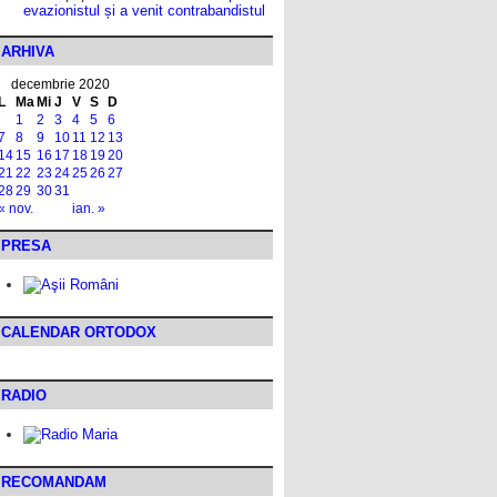
evazionistul și a venit contrabandistul
ARHIVA
decembrie 2020
L
Ma
Mi
J
V
S
D
1
2
3
4
5
6
7
8
9
10
11
12
13
14
15
16
17
18
19
20
21
22
23
24
25
26
27
28
29
30
31
« nov.
ian. »
PRESA
CALENDAR ORTODOX
RADIO
RECOMANDAM