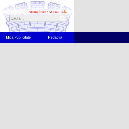
Autentificare
•
Abonati-va
Mica Publicitate
Redactia