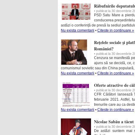
Răbufnirile deputatul
• publicat la 30 decembrie 
PSD Satu Mare a pierdut
conducerea președintelui
astăzi o conferință de presă la sediul partidulu
Nu exista comentarii
•
Citeste in continuare »
Reţelele sociale şi pla
României?
• publicat la 30 decembrie 
Cenzura se manifestă pe f
ajuns să se decidă, ce, cu
comunismul sovietic sau din China populară, 
Nu exista comentarii
•
Citeste in continuare »
Oferte atractive de că
• publicat la 30 decembrie 
CFR Călători lansează T
februarie 2021. Astfel, t
trenurile care au ca dest
Nu exista comentarii
•
Citeste in continuare »
Nicolae Sabău a tăcut 
• publicat la 30 decembrie 
De astăzi suntem mai s