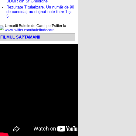
UDMR din Sf.Gheorghe
Rezultate Titularizare. Un număr de 90
de candidați au obținut note între 1 și
5
Urmariti Buletin de Carei pe Twitter la
www.twitter.com/buletindecarei
FILMUL SAPTAMANII