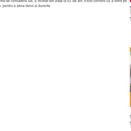
t de consătenii săi, a încetat din viață la 91 de ani. A fost convins că a venit pe
 pentru a alina dorul și durerile