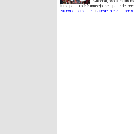
Cicârlău, așa cum era numi
lume pentru a înfrumuseța locul pe unde trece,
Nu exista comentarii
•
Citeste in continuare »