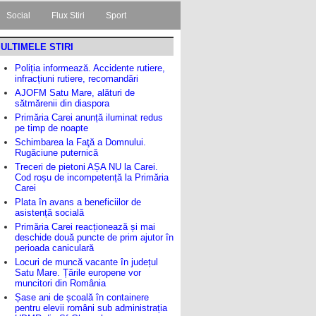
Social
Flux Stiri
Sport
ULTIMELE STIRI
Poliția informează. Accidente rutiere,
infracțiuni rutiere, recomandări
AJOFM Satu Mare, alături de
sătmărenii din diaspora
Primăria Carei anunță iluminat redus
pe timp de noapte
Schimbarea la Faţă a Domnului.
Rugăciune puternică
Treceri de pietoni AȘA NU la Carei.
Cod roșu de incompetență la Primăria
Carei
Plata în avans a beneficiilor de
asistență socială
Primăria Carei reacționează și mai
deschide două puncte de prim ajutor în
perioada caniculară
Locuri de muncă vacante în județul
Satu Mare. Țările europene vor
muncitori din România
Șase ani de școală în containere
pentru elevii români sub administrația