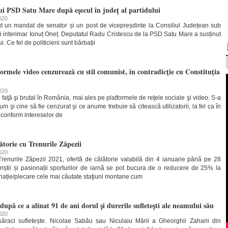
ui PSD Satu Mare după eșecul în județ al partidului
2020
 un mandat de senator și un post de vicepreșdinte la Consiliul Județean sub
 interimar Ionuț Oneț. Deputatul Radu Cristescu de la PSD Satu Mare a susținut
i. Ce fel de politicieni sunt bărbații
tformele video cenzurează cu stil comunist, în contradicţie cu Constituţia
2020
aţă şi brutal în România, mai ales pe platformele de reţele sociale şi video. S-a
m şi cine să fie cenzurat şi ce anume trebuie să citească utilizatorii, la fel ca în
conform intereselor de
lătorie cu Trenurile Zăpezii
2020
renurile Zăpezii 2021, ofertă de călătorie valabilă din 4 ianuarie până pe 28
uriștii și pasionații sporturilor de iarnă se pot bucura de o reducere de 25% la
inație/plecare cele mai căutate staţiuni montane cum
după ce a alinat 91 de ani dorul și durerile sufletești ale neamului său
2020
ăraci sufletește. Nicolae Sabău sau Niculaiu Mării a Gheorghii Zaharii din