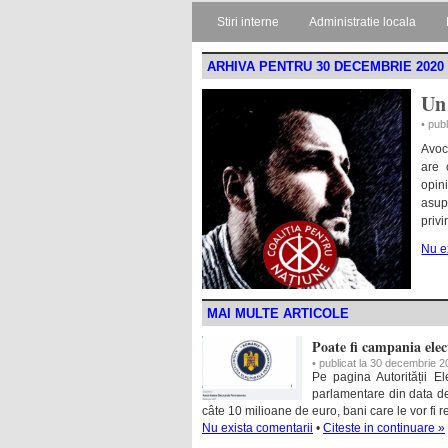
Stiri interne
Administratie locala
ARHIVA PENTRU 30 DECEMBRIE 2020
Un
• pub
Avoc
are 
opin
asup
privi
Nu e
MAI MULTE ARTICOLE
Poate fi campania elec
• publicat la 30 decembrie 
Pe pagina Autorității El
parlamentare din data de
câte 10 milioane de euro, bani care le vor fi re
Nu exista comentarii
•
Citeste in continuare »