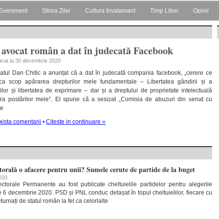
Eveniment
Stirea Zilei
Cultura Invatamant
Timp Liber
Opinii
 avocat român a dat în judecată Facebook
licat la 30 decembrie 2020
atul Dan Chitic a anunțat că a dat în judecată compania facebook, „cerere ce
ca scop apărarea drepturilor mele fundamentale – Libertatea gândirii și a
iilor și libertatea de exprimare – dar și a dreptului de proprietate intelectuală
ra postărilor mele”. El spune că a sesizat „Comisia de abuzuri din senat cu
re
xista comentarii
•
Citeste in continuare »
torală o afacere pentru unii? Sumele cerute de partide de la buget
2020
ectorale Permanente au fost publicate cheltuielile partidelor pentru alegerile
 6 decembrie 2020. PSD și PNL conduc detașat în topul cheltuielilor, fiecare cu
turnați de statul român la fel ca celorlalte