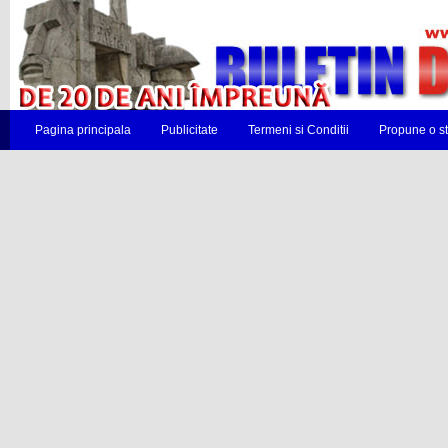
Pagina principala
Publicitate
Termeni si Conditii
Propune o st