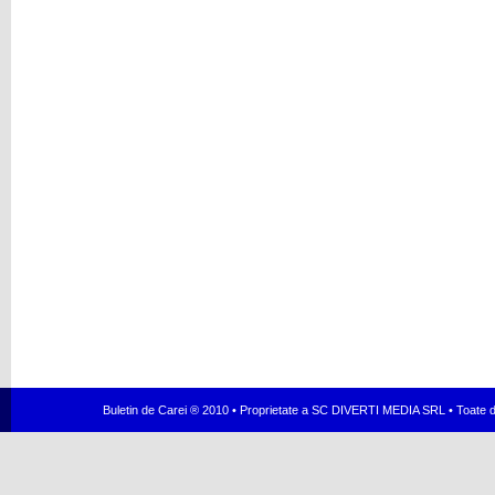
Buletin de Carei ® 2010 • Proprietate a SC DIVERTI MEDIA SRL • Toate dr