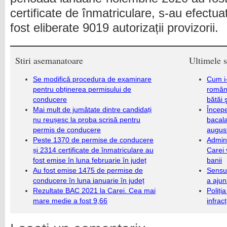
certificate de înmatriculare, s-au efectua
fost eliberate 9019 autorizații provizorii.
Stiri asemanatoare
Ultimele s
Se modifică procedura de examinare
Cum i-
pentru obținerea permisului de
români
conducere
bătăi 
Mai mult de jumătate dintre candidați
Încep
nu reușesc la proba scrisă pentru
bacala
permis de conducere
augus
Peste 1370 de permise de conducere
Admini
și 2314 certificate de înmatriculare au
Carei 
fost emise în luna februarie în județ
banii
Au fost emise 1475 de permise de
Sensul
conducere în luna ianuarie în județ
a ajun
Rezultate BAC 2021 la Carei. Cea mai
Poliți
mare medie a fost 9,66
infrac