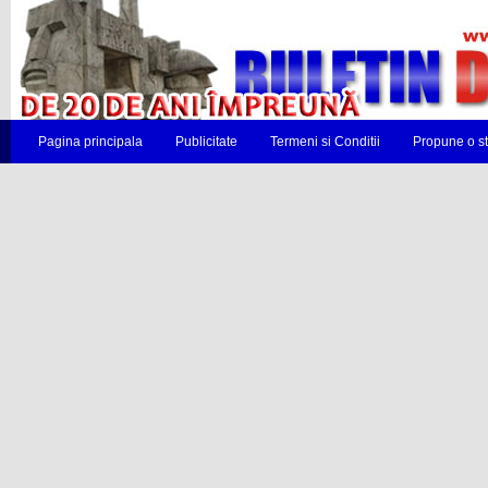
Pagina principala
Publicitate
Termeni si Conditii
Propune o st