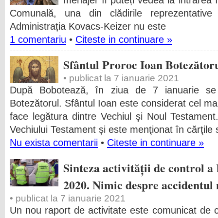
menajer îl puteți vedea la intrarea î
Comunală, una din clădirile reprezentative
Administrația Kovacs-Keizer nu este
1 comentariu
•
Citeste in continuare »
Sfântul Proroc Ioan Botezător
• publicat la 7 ianuarie 2021
După Bobotează, în ziua de 7 ianuarie se 
Botezătorul. Sfântul Ioan este considerat cel mai
face legătura dintre Vechiul şi Noul Testament.
Vechiului Testament şi este menţionat în cărţile s
Nu exista comentarii
•
Citeste in continuare »
Sinteza activității de control 
2020. Nimic despre accidentul
• publicat la 7 ianuarie 2021
Un nou raport de activitate este comunicat de