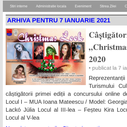
Stiri interne
Administratie locala
Eveniment
Stirea Zilei
C
ARHIVA PENTRU 7 IANUARIE 2021
Câștigător
„Christmas
2020
• publicat la 7 
Reprezentanți
Turismului Cu
câștigătorii primei ediții a concursului online
Locul I – MUA Ioana Mateescu / Model: Georgian
Lackó Júlia Locul al III-lea – Feșteu Kira Lo
Locul al V-lea