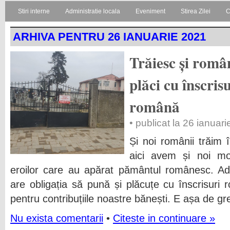
Stiri interne
Administratie locala
Eveniment
Stirea Zilei
C
ARHIVA PENTRU 26 IANUARIE 2021
Trăiesc și româ
plăci cu înscrisu
română
• publicat la 26 ianuar
Și noi românii trăim 
aici avem și noi mor
eroilor care au apărat pământul românesc. Admin
are obligația să pună și plăcuțe cu înscrisuri
pentru contribuțiile noastre bănești. E așa de g
Nu exista comentarii
•
Citeste in continuare »