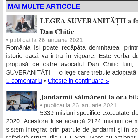
MAI MULTE ARTICOLE
LEGEA SUVERANITĂȚII a fost
Dan Chitic
• publicat la 26 ianuarie 2021
România își poate recăpăta demnitatea, print
istorie dacă va intra în vigoare. Este vorba d
propusă de catre avocatul Dan Chitic luni,
SUVERANITĂTII – o lege care trebuie adoptată
1 comentariu
•
Citeste in continuare »
Jandarmii sătmăreni la ora bil
• publicat la 26 ianuarie 2021
5339 misiuni specifice executate de
2020. Acestora li se adaugă 2124 misiuni de me
sistem integrat prin patrule de jandarmi şi în spr
referință structurile I.J.J. Satu Mare au acționa