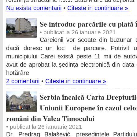
Nu exista comentarii
•
Citeste in continuare »
Se introduc parcările cu plată 
• publicat la 26 ianuarie 2021
Careienii vor scoate din buzunar 
dacă doresc un loc de parcare. Potrivit ultim
municipiului Carei există peste 11 mii de autove
avut de aprobat la ședința electronică din data
hotărâre
2 comentarii
•
Citeste in continuare »
Serbia încalcă Carta Drepturi
Uniunii Europene în cazul celo
români din Valea Timocului
• publicat la 26 ianuarie 2021
Dr. Predrag Balašević, președintele Partid