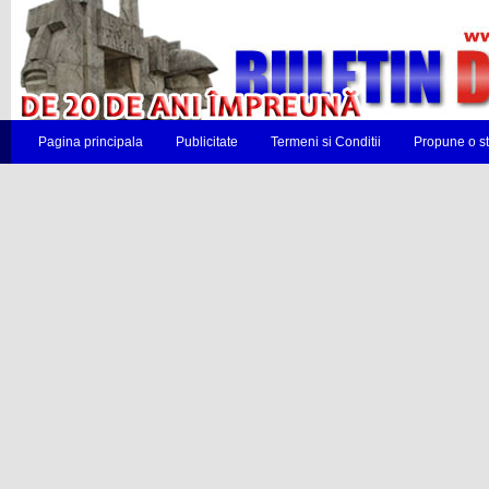
Pagina principala
Publicitate
Termeni si Conditii
Propune o st