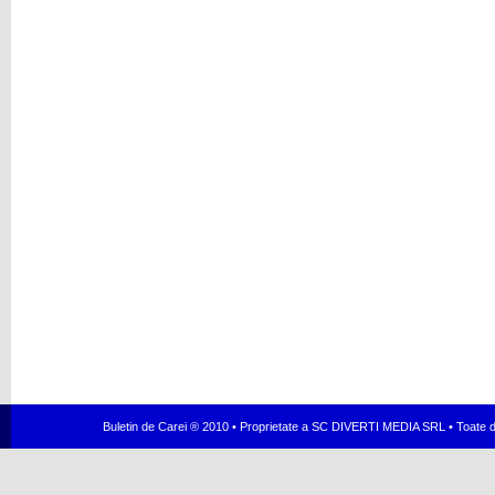
Buletin de Carei ® 2010 • Proprietate a SC DIVERTI MEDIA SRL • Toate dr