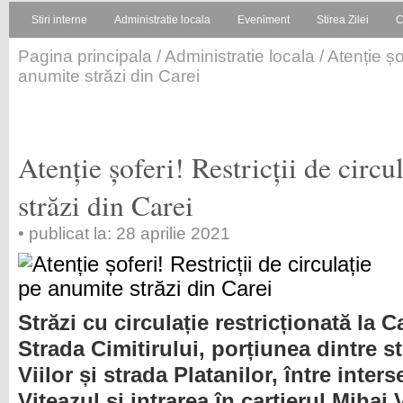
Stiri interne
Administratie locala
Eveniment
Stirea Zilei
C
Pagina principala
/
Administratie locala
/ Atenție șo
anumite străzi din Carei
Atenție șoferi! Restricții de circ
străzi din Carei
• publicat la: 28 aprilie 2021
Străzi cu circulație restricționată la C
Strada Cimitirului, porțiunea dintre s
Viilor și strada Platanilor, între inter
Viteazul și intrarea în cartierul Mihai V