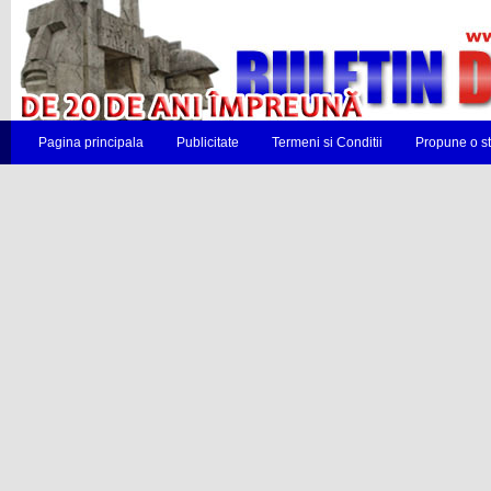
Pagina principala
Publicitate
Termeni si Conditii
Propune o st