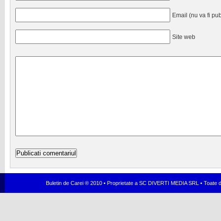
Email (nu va fi pub
Site web
Buletin de Carei ® 2010 • Proprietate a SC DIVERTI MEDIA SRL • Toate dr