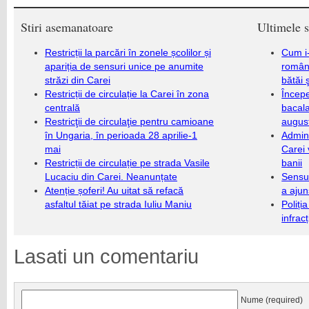
Stiri asemanatoare
Ultimele s
Restricții la parcări în zonele școlilor și
Cum i-
apariția de sensuri unice pe anumite
români
străzi din Carei
bătăi 
Restricții de circulație la Carei în zona
Încep
centrală
bacala
Restricţii de circulaţie pentru camioane
augus
în Ungaria, în perioada 28 aprilie-1
Admini
mai
Carei 
Restricții de circulație pe strada Vasile
banii
Lucaciu din Carei. Neanunțate
Sensul
Atenție șoferi! Au uitat să refacă
a ajun
asfaltul tăiat pe strada Iuliu Maniu
Poliți
infrac
Lasati un comentariu
Nume (required)