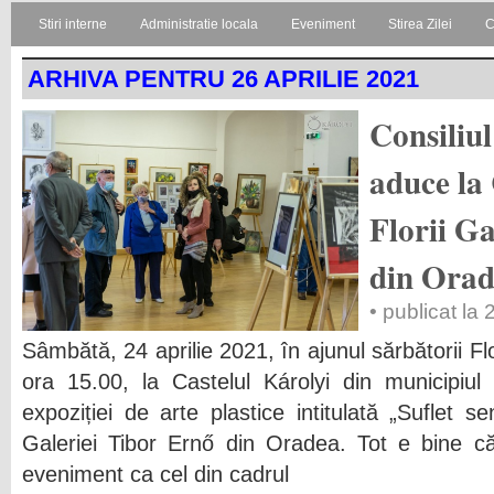
Stiri interne
Administratie locala
Eveniment
Stirea Zilei
C
ARHIVA PENTRU 26 APRILIE 2021
Consiliu
aduce la 
Florii G
din Ora
• publicat la 
Sâmbătă, 24 aprilie 2021, în ajunul sărbătorii Fl
ora 15.00, la Castelul Károlyi din municipiul
expoziției de arte plastice intitulată „Suflet se
Galeriei Tibor Ernő din Oradea. Tot e bine
eveniment ca cel din cadrul