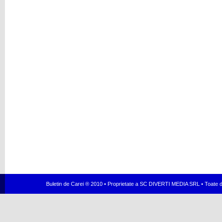
Buletin de Carei ® 2010 • Proprietate a SC DIVERTI MEDIA SRL • Toate dr