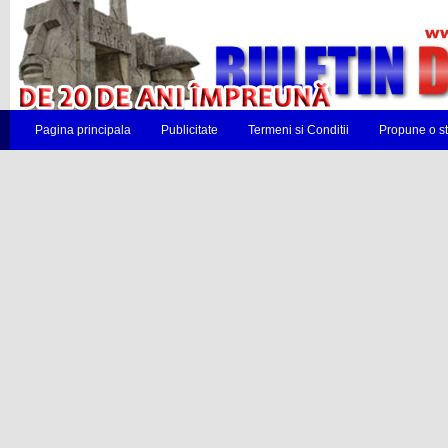
Pagina principala
Publicitate
Termeni si Conditii
Propune o st