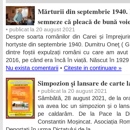
Mărturii din septembrie 1940. 
semneze că pleacă de bună voie
• publicat la 20 august 2021
Despre soarta românilor din Carei și împrejuri
hortyste din septembrie 1940. Dumitru Oneţ ( Gh
dintre foștii expulzați români cu care am avu
2016, pe când era încă în viață. Născut în 1929 l
Nu exista comentarii
•
Citeste in continuare »
Simpozion și lansare de carte l
• publicat la 20 august 2021
Sâmbătă, 28 august 2021, de la ora 
va avea loc un simpozion și o lans
pe caldarâm. De la Pace la Dikta
Constantin Moșincat. Asociația Româ
Deportați în urma Dictatului de la