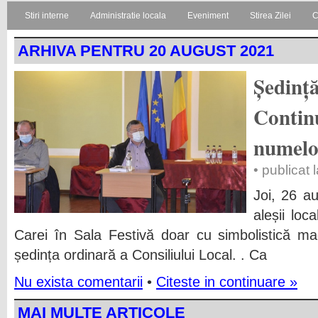
Stiri interne
Administratie locala
Eveniment
Stirea Zilei
C
ARHIVA PENTRU 20 AUGUST 2021
Ședință
Contin
numelo
• publicat
Joi, 26 a
aleșii loc
Carei în Sala Festivă doar cu simbolistică ma
ședința ordinară a Consiliului Local.
. Ca
Nu exista comentarii
•
Citeste in continuare »
MAI MULTE ARTICOLE