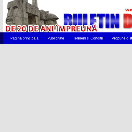
Pagina principala
Publicitate
Termeni si Conditii
Propune o st