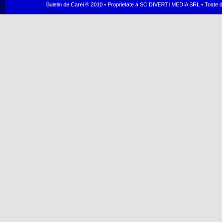
Buletin de Carei ® 2010 • Proprietate a SC DIVERTI MEDIA SRL • Toate dr