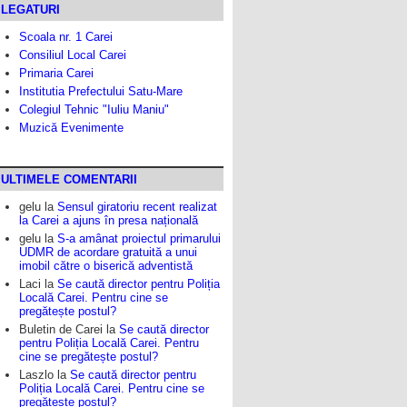
LEGATURI
Scoala nr. 1 Carei
Consiliul Local Carei
Primaria Carei
Institutia Prefectului Satu-Mare
Colegiul Tehnic "Iuliu Maniu"
Muzică Evenimente
ULTIMELE COMENTARII
gelu
la
Sensul giratoriu recent realizat
la Carei a ajuns în presa națională
gelu
la
S-a amânat proiectul primarului
UDMR de acordare gratuită a unui
imobil către o biserică adventistă
Laci
la
Se caută director pentru Poliția
Locală Carei. Pentru cine se
pregătește postul?
Buletin de Carei
la
Se caută director
pentru Poliția Locală Carei. Pentru
cine se pregătește postul?
Laszlo
la
Se caută director pentru
Poliția Locală Carei. Pentru cine se
pregătește postul?