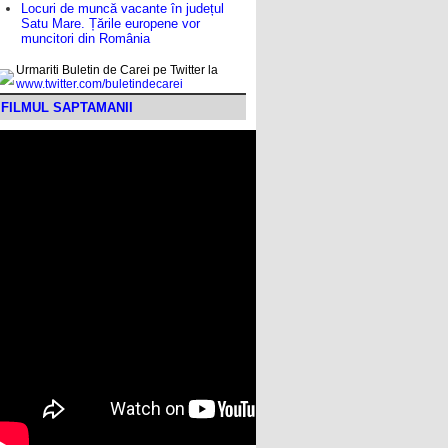
Locuri de muncă vacante în județul
Satu Mare. Țările europene vor
muncitori din România
Urmariti Buletin de Carei pe Twitter la
www.twitter.com/buletindecarei
FILMUL SAPTAMANII