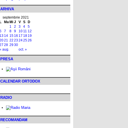
ARHIVA
septembrie 2021
L
Ma
Mi
J
V
S
D
1
2
3
4
5
6
7
8
9
10
11
12
13
14
15
16
17
18
19
20
21
22
23
24
25
26
27
28
29
30
« aug.
oct. »
PRESA
CALENDAR ORTODOX
RADIO
RECOMANDAM