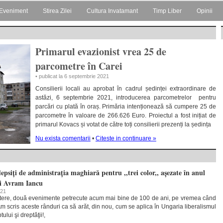
Eveniment
Stirea Zilei
Cultura Invatamant
Timp Liber
Opinii
Primarul evazionist vrea 25 de
parcometre în Carei
• publicat la 6 septembrie 2021
Consilierii locali au aprobat în cadrul ședinței extraordinare de
astăzi, 6 septembrie 2021, introducerea parcometrelor pentru
parcări cu plată în oraș. Primăria intenționează să cumpere 25 de
parcometre în valoare de 266.626 Euro. Proiectul a fost inițiat de
primarul Kovacs și votat de către toți consilierii prezenți la ședința
Nu exista comentarii
•
Citeste in continuare »
depsiți de administrația maghiară pentru ,,trei color,, așezate în anul
i Avram Iancu
021
tere, două evenimente petrecute acum mai bine de 100 de ani, pe vremea când
Am scris aceste rânduri ca să arăt, din nou, cum se aplica în Ungaria liberalismul
ului şi dreptăţii!,