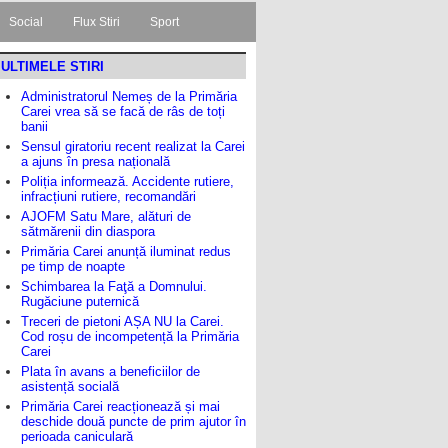
Social
Flux Stiri
Sport
ULTIMELE STIRI
Administratorul Nemeș de la Primăria
Carei vrea să se facă de râs de toți
banii
Sensul giratoriu recent realizat la Carei
a ajuns în presa națională
Poliția informează. Accidente rutiere,
infracțiuni rutiere, recomandări
AJOFM Satu Mare, alături de
sătmărenii din diaspora
Primăria Carei anunță iluminat redus
pe timp de noapte
Schimbarea la Faţă a Domnului.
Rugăciune puternică
Treceri de pietoni AȘA NU la Carei.
Cod roșu de incompetență la Primăria
Carei
Plata în avans a beneficiilor de
asistență socială
Primăria Carei reacționează și mai
deschide două puncte de prim ajutor în
perioada caniculară