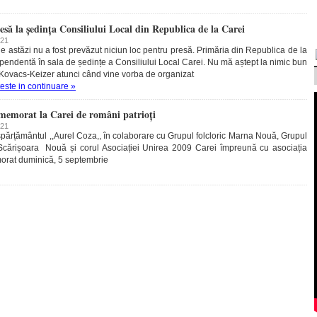
să la ședința Consiliului Local din Republica de la Carei
021
 astăzi nu a fost prevăzut niciun loc pentru presă. Primăria din Republica de la
pendentă în sala de ședințe a Consiliului Local Carei. Nu mă aștept la nimic bun
i Kovacs-Keizer atunci când vine vorba de organizat
teste in continuare »
memorat la Carei de români patrioți
021
rțământul ,,Aurel Coza,, în colaborare cu Grupul folcloric Marna Nouă, Grupul
in Scărișoara Nouă și corul Asociației Unirea 2009 Carei împreună cu asociația
morat duminică, 5 septembrie