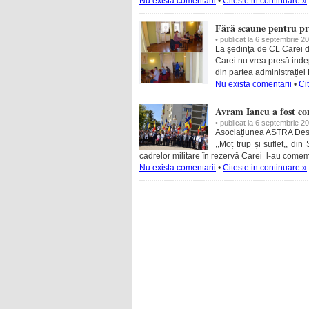
Nu exista comentarii
•
Citeste in continuare »
Fără scaune pentru pre
• publicat la 6 septembrie 2
La ședința de CL Carei de
Carei nu vrea presă inde
din partea administrație
Nu exista comentarii
•
Ci
Avram Iancu a fost co
• publicat la 6 septembrie 2
Asociațiunea ASTRA Despă
,,Moț trup și suflet,, d
cadrelor militare în rezervă Carei l-au come
Nu exista comentarii
•
Citeste in continuare »