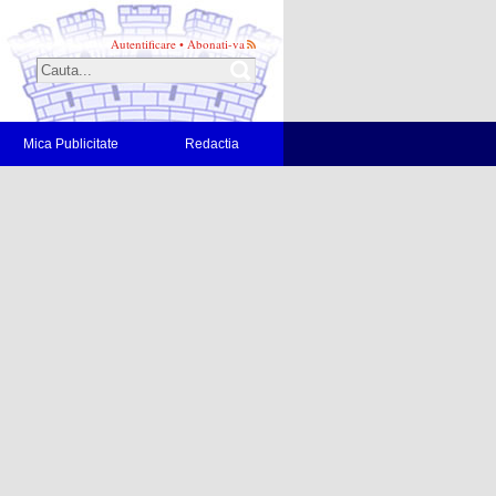
Autentificare
•
Abonati-va
Mica Publicitate
Redactia