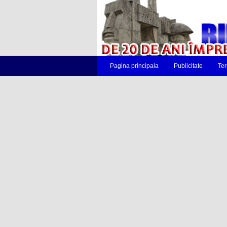
Pagina principala
Publicitate
Ter