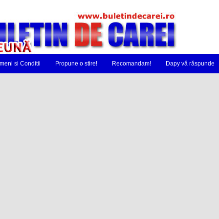
meni si Conditii
Propune o stire!
Recomandam!
Dapy vă răspunde