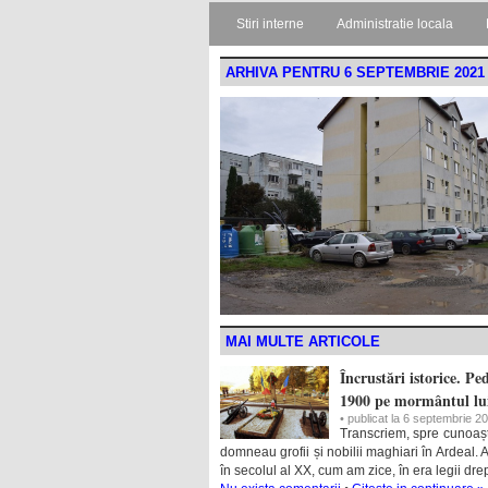
Stiri interne
Administratie locala
ARHIVA PENTRU 6 SEPTEMBRIE 2021
MAI MULTE ARTICOLE
Încrustări istorice. Pe
1900 pe mormântul lu
• publicat la 6 septembrie 2
Transcriem, spre cunoaș
domneau grofii și nobilii maghiari în Ardeal. 
în secolul al XX, cum am zice, în era legii drept