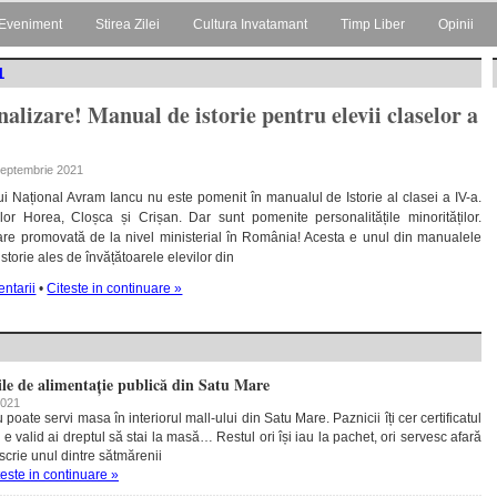
Eveniment
Stirea Zilei
Cultura Invatamant
Timp Liber
Opinii
1
alizare! Manual de istorie pentru elevii claselor a
 septembrie 2021
 Național Avram Iancu nu este pomenit în manualul de Istorie al clasei a IV-a.
ilor Horea, Cloșca și Crișan. Dar sunt pomenite personalitățile minorităților.
are promovată de la nivel ministerial în România! Acesta e unul din manualele
istorie ales de învățătoarele elevilor din
ntarii
•
Citeste in continuare »
ile de alimentație publică din Satu Mare
2021
 poate servi masa în interiorul mall-ului din Satu Mare. Paznicii îți cer certificatul
e valid ai dreptul să stai la masă… Restul ori își iau la pachet, ori servesc afară
scrie unul dintre sătmărenii
teste in continuare »