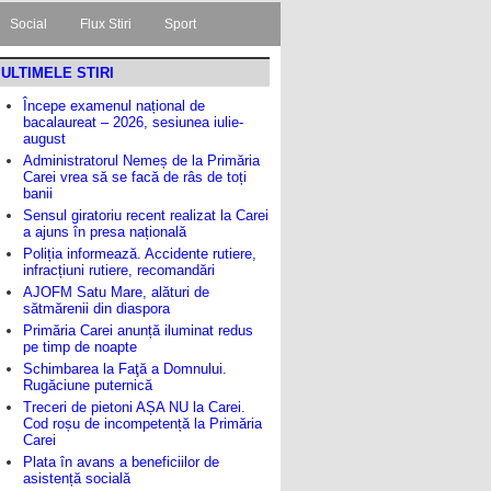
Social
Flux Stiri
Sport
ULTIMELE STIRI
Începe examenul național de
bacalaureat – 2026, sesiunea iulie-
august
Administratorul Nemeș de la Primăria
Carei vrea să se facă de râs de toți
banii
Sensul giratoriu recent realizat la Carei
a ajuns în presa națională
Poliția informează. Accidente rutiere,
infracțiuni rutiere, recomandări
AJOFM Satu Mare, alături de
sătmărenii din diaspora
Primăria Carei anunță iluminat redus
pe timp de noapte
Schimbarea la Faţă a Domnului.
Rugăciune puternică
Treceri de pietoni AȘA NU la Carei.
Cod roșu de incompetență la Primăria
Carei
Plata în avans a beneficiilor de
asistență socială