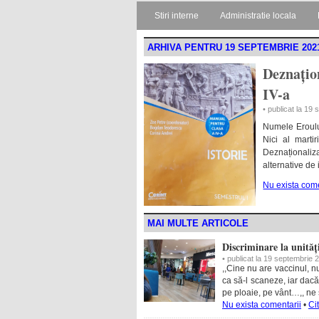
Stiri interne
Administratie locala
ARHIVA PENTRU 19 SEPTEMBRIE 202
Deznațion
IV-a
• publicat la 19
Numele Eroului
Nici al martir
Deznaționaliz
alternative de 
Nu exista come
MAI MULTE ARTICOLE
Discriminare la unităț
• publicat la 19 septembrie 
,,Cine nu are vaccinul, nu
ca să-l scaneze, iar dacă 
pe ploaie, pe vânt…,, ne 
Nu exista comentarii
•
Ci