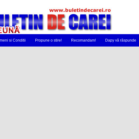
meni si Conditii
Propune o stire!
Recomandam!
Dapy vă răspunde