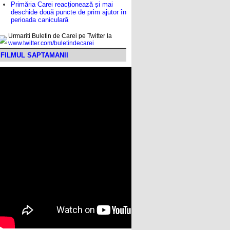
Primăria Carei reacționează și mai
deschide două puncte de prim ajutor în
perioada caniculară
Urmariti Buletin de Carei pe Twitter la
www.twitter.com/buletindecarei
FILMUL SAPTAMANII