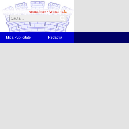
Autentificare
•
Abonati-va
Mica Publicitate
Redactia