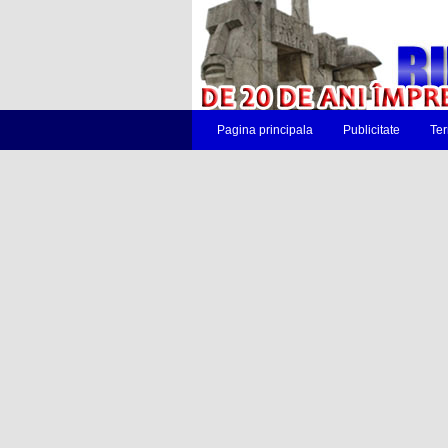
Pagina principala
Publicitate
Ter