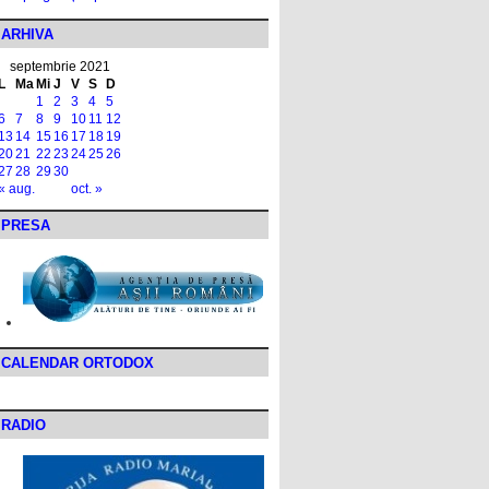
ARHIVA
septembrie 2021
L
Ma
Mi
J
V
S
D
1
2
3
4
5
6
7
8
9
10
11
12
13
14
15
16
17
18
19
20
21
22
23
24
25
26
27
28
29
30
« aug.
oct. »
PRESA
CALENDAR ORTODOX
RADIO