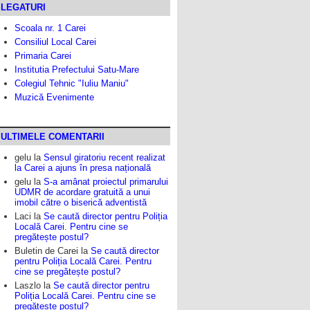
LEGATURI
Scoala nr. 1 Carei
Consiliul Local Carei
Primaria Carei
Institutia Prefectului Satu-Mare
Colegiul Tehnic "Iuliu Maniu"
Muzică Evenimente
ULTIMELE COMENTARII
gelu
la
Sensul giratoriu recent realizat
la Carei a ajuns în presa națională
gelu
la
S-a amânat proiectul primarului
UDMR de acordare gratuită a unui
imobil către o biserică adventistă
Laci
la
Se caută director pentru Poliția
Locală Carei. Pentru cine se
pregătește postul?
Buletin de Carei
la
Se caută director
pentru Poliția Locală Carei. Pentru
cine se pregătește postul?
Laszlo
la
Se caută director pentru
Poliția Locală Carei. Pentru cine se
pregătește postul?